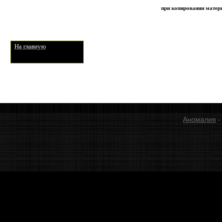
при копировании матери
На главную
Аномалия
-