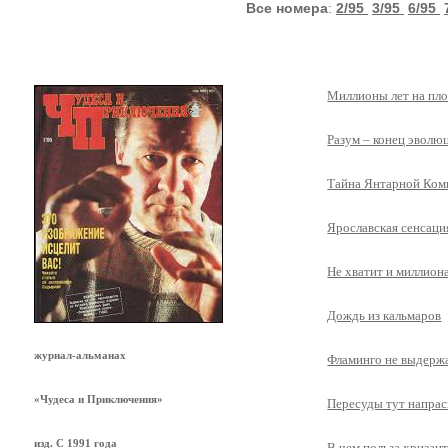
Все номера
:
2/95
3/95
6/95
Миллионы лет на пло
Разум – конец эволю
Тайна Янтарной Ком
Ярославская сенсаци
Не хватит и миллио
Дождь из кальмаров
журнал-альманах
Фламинго не выдерж
«Чудеса и Приключения»
Пересуды тут напра
изд. С 1991 года
В чем польза хризан