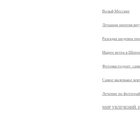
Вольф Мессинг
Лечащая энергия вну
Разгадка шедевра п
Ищите ветра в Шпре
Фотомастодонт: сам
Самое маленькое мл
Лечение по фотограф
МИР УВЛЕЧЕНИЙ. Ис