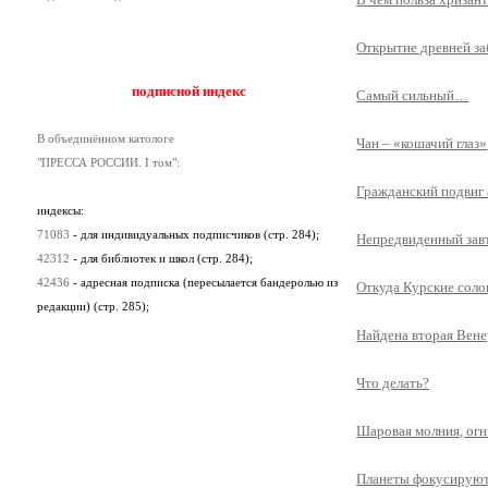
Открытие древней з
подписной индекс
Самый сильный…
В объединённом катологе
Чан – «кошачий глаз»
"ПРЕССА РОССИИ. I том":
Гражданский подвиг 
индексы:
71083
- для индивидуальных подписчиков (стр. 284);
Непредвиденный зав
42312
- для библиотек и школ (стр. 284);
42436
- адресная подписка (пересылается бандеролью из
Откуда Курские соло
редакции) (стр. 285);
Найдена вторая Вен
Что делать?
Шаровая молния, ог
Планеты фокусируют 