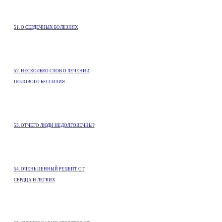
51. О СЕРДЕЧНЫХ БОЛЕЗНЯХ
52. НЕСКОЛЬКО СЛОВ О ЛЕЧЕНИИ
ПОЛОВОГО БЕССИЛИЯ
53. ОТЧЕГО ЛЮДИ НЕДОЛГОВЕЧНЫ?
54. ОЧЕНЬ ЦЕННЫЙ РЕЦЕПТ ОТ
СЕРДЦА И ЛЕГКИХ