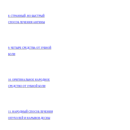
8. СТРАННЫЙ, НО БЫСТРЫЙ
СПОСОБ ЛЕЧЕНИЯ АНГИНЫ
9. ЧЕТЫРЕ СРЕДСТВА ОТ ЗУБНОЙ
БОЛИ
10. ОРИГИНАЛЬНОЕ НАРОДНОЕ
СРЕДСТВО ОТ ЗУБНОЙ БОЛИ
11. НАРОДНЫЙ СПОСОБ ЛЕЧЕНИЯ
ОПУХОЛЕЙ И НАРЫВОВ ДЕСНЫ