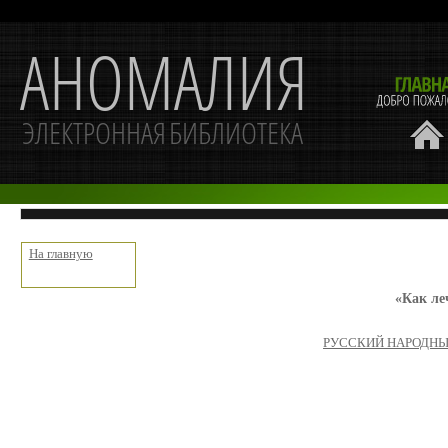
На главную
«Как л
РУССКИЙ НАРОДНЫЙ