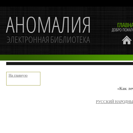
На главную
«Как л
РУССКИЙ НАРОДНЫЙ