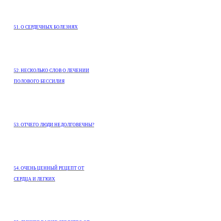
51. О СЕРДЕЧНЫХ БОЛЕЗНЯХ
52. НЕСКОЛЬКО СЛОВ О ЛЕЧЕНИИ
ПОЛОВОГО БЕССИЛИЯ
53. ОТЧЕГО ЛЮДИ НЕДОЛГОВЕЧНЫ?
54. ОЧЕНЬ ЦЕННЫЙ РЕЦЕПТ ОТ
СЕРДЦА И ЛЕГКИХ