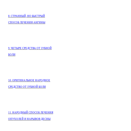
8. СТРАННЫЙ, НО БЫСТРЫЙ
СПОСОБ ЛЕЧЕНИЯ АНГИНЫ
9. ЧЕТЫРЕ СРЕДСТВА ОТ ЗУБНОЙ
БОЛИ
10. ОРИГИНАЛЬНОЕ НАРОДНОЕ
СРЕДСТВО ОТ ЗУБНОЙ БОЛИ
11. НАРОДНЫЙ СПОСОБ ЛЕЧЕНИЯ
ОПУХОЛЕЙ И НАРЫВОВ ДЕСНЫ