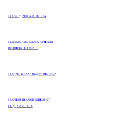
51. О СЕРДЕЧНЫХ БОЛЕЗНЯХ
52. НЕСКОЛЬКО СЛОВ О ЛЕЧЕНИИ
ПОЛОВОГО БЕССИЛИЯ
53. ОТЧЕГО ЛЮДИ НЕДОЛГОВЕЧНЫ?
54. ОЧЕНЬ ЦЕННЫЙ РЕЦЕПТ ОТ
СЕРДЦА И ЛЕГКИХ