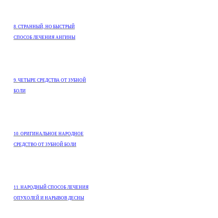
8. СТРАННЫЙ, НО БЫСТРЫЙ
СПОСОБ ЛЕЧЕНИЯ АНГИНЫ
9. ЧЕТЫРЕ СРЕДСТВА ОТ ЗУБНОЙ
БОЛИ
10. ОРИГИНАЛЬНОЕ НАРОДНОЕ
СРЕДСТВО ОТ ЗУБНОЙ БОЛИ
11. НАРОДНЫЙ СПОСОБ ЛЕЧЕНИЯ
ОПУХОЛЕЙ И НАРЫВОВ ДЕСНЫ