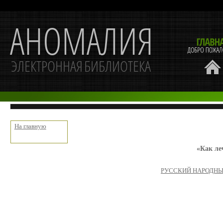
На главную
«Как л
РУССКИЙ НАРОДНЫЙ