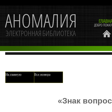
На главную
Все номера
«Знак вопро