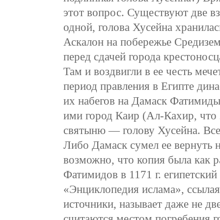
этот вопрос. Существуют две 
одной, голова Хусейна хранилась
Аскалон на побережье Средизем
перед сдачей города крестоносц
Там и воздвигли в ее честь мече
период правления в Египте дин
их набегов на Дамаск Фатимиды
ими город Каир (Ал-Кахир, чт
святыню — голову Хусейна. Все
Либо Дамаск сумел ее вернуть н
возможно, что копия была как р
Фатимидов в 1171 г. египетский 
«Энциклопедия ислама», ссылая
источники, называет даже не две
считаются местом погребения г