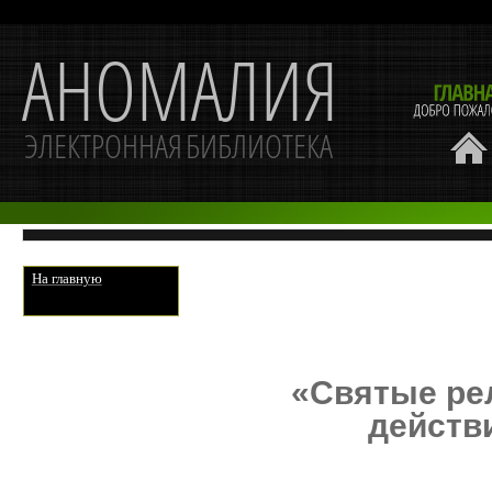
На главную
«Святые ре
действ