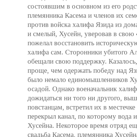
состоявшим в основном из его родс
племянника Касема и членов их сем
против войска халифа Язида из до
и смелый, Хусейн, уверовав в свою 
пожелал восстановить историческую
халифа сам. Сторонники убитого А
обещали свою поддержку. Казалось,
проще, чем одержать победу над Яз
было немало единомышленников Хус
осадой. Однако военачальник халиф
дожидаться ни того ни другого, выш
повстанцам, встретил их в местечке
перекрыл канал, по которому вода и
Хусейна. Некоторое время отряд ещ
свадьба Касема, племянника Хусейна