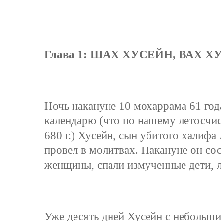
Глава 1: ШАХ ХУСЕЙН, ВАХ Х
Ночь накануне 10 мохаррама 61 го
календарю (что по нашему летосчис
680 г.) Хусейн, сын убитого халиф
провел в молитвах. Накануне он со
женщины, спали измученные дети, л
Уже десять дней Хусейн с небольши