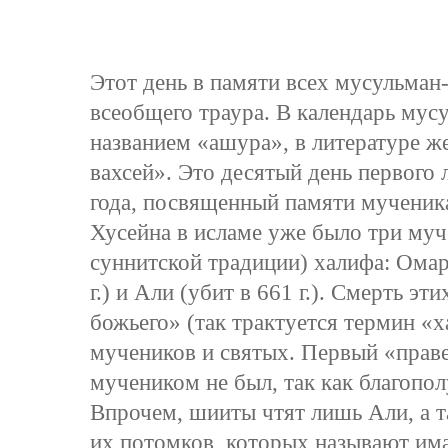
Этот день в памяти всех мусульман
всеобщего траура. В календарь мусу
названием «ашура», в литературе же
вахсей». Это десятый день первого
года, посвященный памяти мученик
Хусейна в исламе уже было три му
суннитской традиции) халифа: Омар 
г.) и Али (убит в 661 г.). Смерть э
божьего» (так трактуется термин «
мучеников и святых. Первый «прав
мучеником не был, так как благопо
Впрочем, шииты чтят лишь Али, а т
их потомков, которых называют има