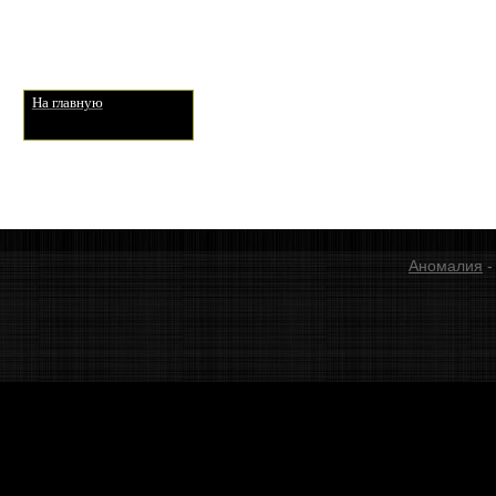
На главную
Аномалия
-