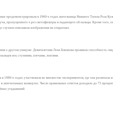
вые продемонстрировала в 1960-х годах жительница Нижнего Тагила Роза Кул
уча, пропущенного ч рез светофильтры и падающего ей пальцы. Кроме того, о
де случаев описывала изображения на открытках.
ния о другом уникуме. Девятилетняя Лена Близнова проявила способность «ви
пальцев ног, ступнями, плечами, локтями.
 в 1980-х годах участвовала во множестве экспериментов, где она различала 
 в запечатанных конвертах. Число правильных ответов доходило до 75 процен
йных угадываний.