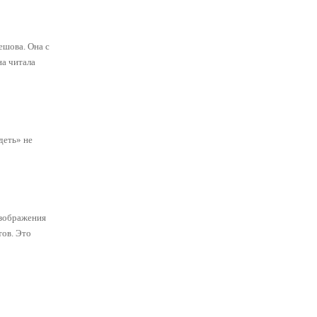
ешова. Она с
на читала
деть» не
изображения
тов. Это