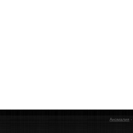
Аномалия
-