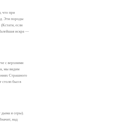
, что при
од. Эти породы
(Кстати, если
 Малейшая искра —
ече с верхними
ак, мы видим
саниях Страшного
т столп был в
 дыма и серы).
Значит, над