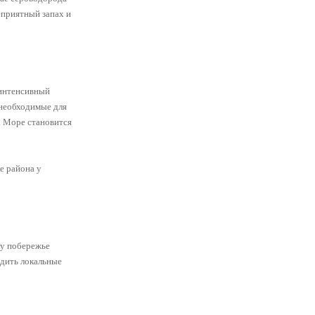
еприятный запах и
 интенсивный
 необходимые для
. Море становится
е района у
ку побережье
одить локальные