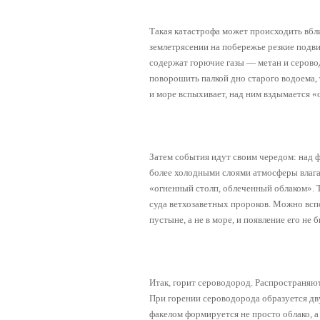
Такая катастрофа может происходить вбли
землетрясении на побережье резкие подв
содержат горючие газы — метан и серово
поворошить палкой дно старого водоема,
и море вспыхивает, над ним вздымается «
Затем события идут своим чередом: над 
более холодными слоями атмосферы влага 
«огненный столп, облеченный облаком». Т
суда ветхозаветных пророков. Можно вспо
пустыне, а не в море, и появление его не 
Итак, горит сероводород. Распространяют
При горении сероводорода образуется дву
факелом формируется не просто облако, а 