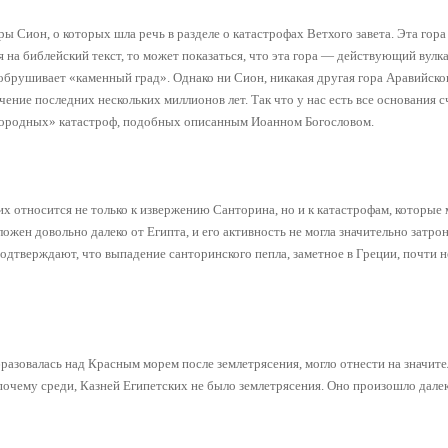
ы Сион, о которых шла речь в разделе о катастрофах Ветхого завета. Эта гора
 на библейский текст, то может показаться, что эта гора — действующий вулка
обрушивает «каменный град». Однако ни Сион, никакая другая гора Аравийско
ение последних нескольких миллионов лет. Так что у нас есть все основания с
одородных» катастроф, подобных описанным Иоанном Богословом.
их относится не только к извержению Санторина, но и к катастрофам, которые
ожен довольно далеко от Египта, и его активность не могла значительно затро
дтверждают, что выпадение санторинского пепла, заметное в Греции, почти н
бразовалась над Красным морем после землетрясения, могло отнести на значит
 почему среди, Казней Египетских не было землетрясения. Оно произошло далек