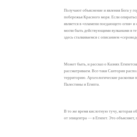
Получают объяснение и явления Бога у гор
побережья Красного моря. Если опираться
является в «пламени поедающего огня» и 
могли быть действующими вулканами в теч
здесь сталкиваемся с описанием «серов
Может быть, и рассказ о Казнях Египетск
рассматриваем. Все-таки Санторин распол
территорию. Археологические раскопки по
Палестины и Египта.
В то же время кислотную тучу, которая о
от эпицентра — в Египет. Это объясняет,