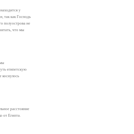
 находится у
н, так как Господь
го полуострова не
читать, что мы
 мы
нуть египетскую
е коснулось
ельное расстояние
о от Египта.