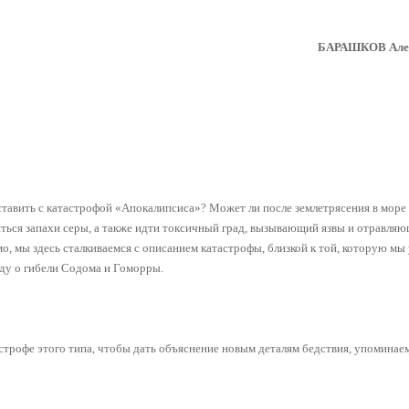
БАРАШКОВ Алек
авить с катастрофой «Апокалипсиса»? Может ли после землетрясения в море 
ться запахи серы, а также идти токсичный град, вызывающий язвы и отравля
 мы здесь сталкиваемся с описанием катастрофы, близкой к той, которую мы
нду о гибели Содома и Гоморры.
строфе этого типа, чтобы дать объяснение новым деталям бедствия, упоминае