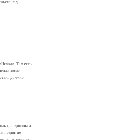
ожьего над
«Исход». Там есть
пепла после
дствия должно
толь грандиозны и
сли поднятие
чае сероводорода