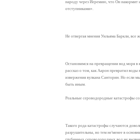
народу через Иеремию, что Он накормит 
отступниками».
Не отвергая мнения Уильяма Баркли, все
Остановимся на превращении вод моря в кр
рассказ о том, как Аарон превратил воды 
извержения вулкана Санторин. Но если м
быть иным.
Реальные сероводородные катастрофы соп
Такого рода катастрофы случаются доволь
разрушительны, но тем не'менее в основн
глубинных сероводородных вод не вызван