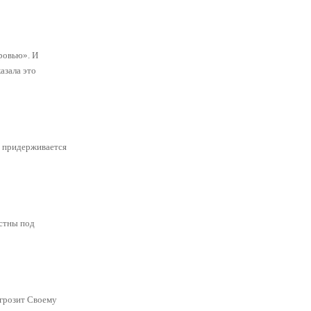
кровью». И
азала это
, придерживается
естны под
 грозит Своему