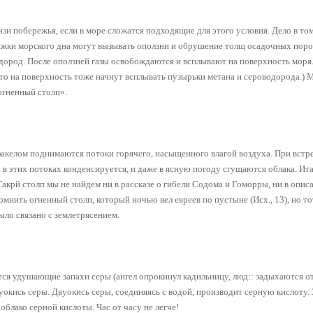
зи побережья, если в море сложатся подходящие для этого условия. Дело в том
ижки морского дна могут вызывать оползни и обрушение толщ осадочных пор
дород. После оползней газы освобождаются и всплывают на поверхность моря. 
 то на поверхность тоже начнут всплывать пузырьки метана и сероводорода.)
огненный столп».
факелом поднимаются потоки горячего, насыщенного влагой воздуха. При встр
в этих потоках конденсируется, и даже в ясную погоду сгущаются облака. Ит
акрй столп мы не найдем ни в рассказе о гибели Содома и Гоморры, ни в опи
мнить огненный столп, который ночью вел евреев по пустыне (Исх., 13), но то
было связано с землетрясением.
ся удушающие запахи серы (ангел опрокинул кадильницу, люд:: задыхаются от
окись серы. Двуокись серы, соединяясь с водой, производит серную кислоту. 
облако серной кислоты. Час от часу не легче!