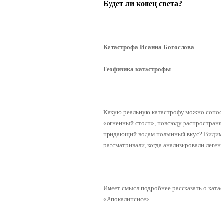
Будет ли конец света?
Катастрофа Иоанна Богослова
Геофизика катастрофы
Какую реальную катастрофу можно сопост
«огненный столп», повсюду распространя
придающий водам полынный вкус? Видимо,
рассматривали, когда анализировали леге
Имеет смысл подробнее рассказать о ката
«Апокалипсисе».