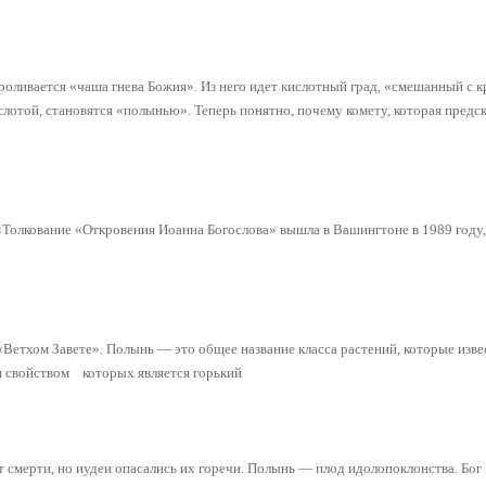
проливается «чаша гнева Божия». Из него идет кислотный град, «смешанный с 
слотой, становятся «полынью». Теперь понятно, почему комету, которая предск
 «Толкование «Откровения Иоанна Богослова» вышла в Вашингтоне в 1989 году
«Ветхом Завете». Полынь — это общее название класса растений, которые изв
 свойством которых является горький
ют смерти, но иудеи опасались их горечи. Полынь — плод идолопоклонства. Бог