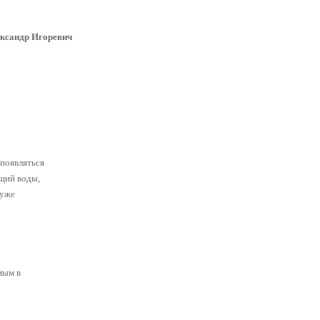
сандр Игоревич
появляться
ющий воды,
 уже
мым в