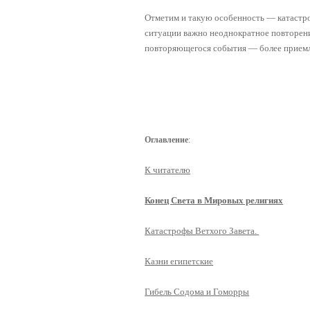
Отметим и такую особенность — катастро
ситуации важно неоднократное повторени
повторяющегося события — более прием
Оглавление
:
К читателю
Конец Света в Мировых религиях
Катастрофы Ветхого Завета.
Казни египетские
Гибель Содома и Гоморры