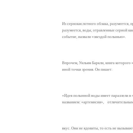
Из сернокислотного облака, разумеется, 
разумеется, воды, отравленные серной ки
событие, назвали «звездой полынью».
Впрочем, Уильям Баркли, книга которого
иной точки зрения. Он пишет:
«Идея полынной воды имеет параллели в 
названием: «артемисия», отличительным
вкус. Они не ядовиты, то есть не вызыва