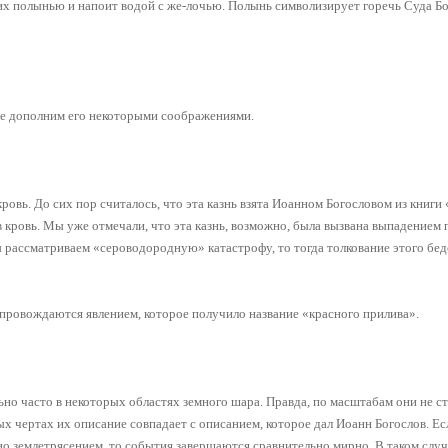
их полынью и напоит водой с же-лочью. Полынь символизирует горечь Суда Б
 же дополним его некоторыми соображениями.
овь. До сих пор считалось, что эта казнь взята Иоанном Богословом из книги 
в кровь. Мы уже отмечали, что эта казнь, возможно, была вызвана выпадением 
ы рассматриваем «сероводородную» катастрофу, то тогда толкование этого бе
ровождаются явлением, которое получило название «красного прилива».
но часто в некоторых областях земного шара. Правда, по масштабам они не с
ых чертах их описание совпадает с описанием, которое дал Иоанн Богослов. Е
о землетрясением, то события завершаются сравнительно мирно. В таком слу