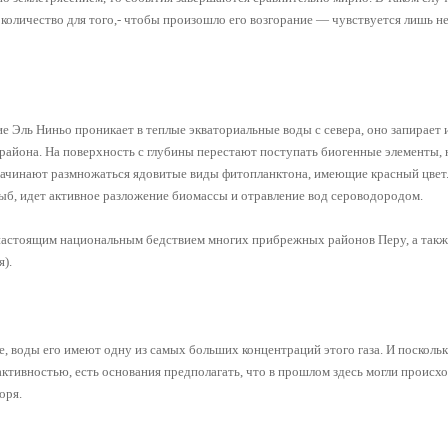
количество для того,- чтобы произошло его возгорание — чувствуется лишь н
ие Эль Ниньо проникает в теплые экваториальные воды с севера, оно запирает
 района. На поверхность с глубины перестают поступать биогенные элементы,
начинают размножаться ядовитые виды фитопланктона, имеющие красный цвет
ыб, идет активное разложение биомассы и отравление вод сероводородом.
астоящим национальным бедствием многих прибрежных районов Перу, а такж
).
, воды его имеют одну из самых больших концентраций этого газа. И посколь
ктивностью, есть основания предполагать, что в прошлом здесь могли происх
оря.