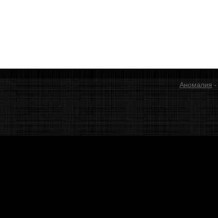
Аномалия
-