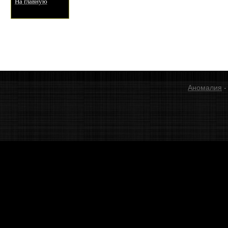
На главную
Аномалия
-