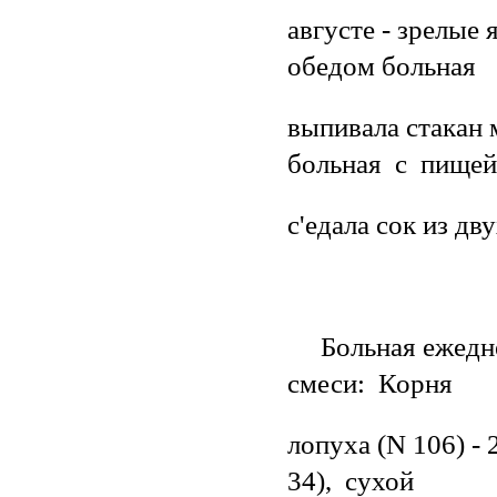
августе - зрелые
обедом больная
выпивала стакан
больная с пище
с'едала сок из д
Больная ежедне
смеси: Корня
лопуха (N 106) -
34), сухой