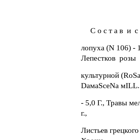
С о с т а в и с п 
лопуха (N 106) - 1
Лепестков розы
культурной (RоSа
DамаSсеNа мILL. 
- 5,0 Г., Травы м
г.,
Листьев грецкого о