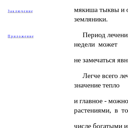
мякиша тыквы и о
З а к л ю ч е н и е
земляники.
Период лечения 
П р и л о ж е н и е
недели может
не замечаться яв
Легче всего лечи
значение тепло
и главное - можн
растениями, в т
числе богатыми и