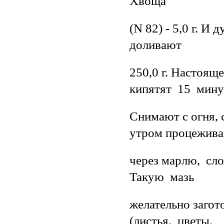
Хвоща
(N 82) - 5,0 г. И
доливают
250,0 г. Настоящ
кипятят 15 мину
Снимают с огня, 
утром процежив
через марлю, сл
Такую мазь
желательно загот
(листья, цветы,