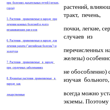
при болезнях дыхательных путей (легких,
растений, влия
горла)
тракт, печень,
5. Растения, применяемые в народе при
лечении кожных болезней и долго
почки, легкие, се
незаживающих ран и язв
случаев из
6. Растения, применяемые в народе для
лечения рахита ("английская болезнь") и
перечисленных на
золотухи
железы) особенн
7. Растения, применяемые в народе
при сердечных заболеваниях
не обособленно) 
изучая больного,
8. Ядовитые растения, применяемые в
народе как
всегда можно уст
лекарственные
экземы. Поэтому