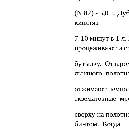
(N 82) - 5,0 г., 
кипятят
7-10 минут в 1 л
процеживают и с
бутылку. Отваро
льняного полотна
отжимают немног
экзематозные мес
сверху на полот
бинтом. Когда