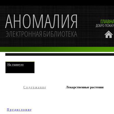
На главную
Лекарственные растения
С о д е р ж а н и е
П р е д и с л о в и е