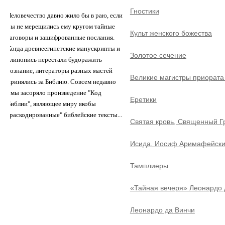
Гностики
Человечество давно жило бы в раю, если
бы не мерещились ему кругом тайные
Культ женского божества
заговоры и зашифрованные послания.
Когда древнеегипетские манускрипты и
Золотое сечение
клинопись перестали будоражить
сознание, литераторы разных мастей
Великие магистры приората
принялись за Библию. Совсем недавно
умы засоряло произведение "Код
Еретики
Библии", являющее миру якобы
"раскодированные" библейские тексты...
Святая кровь, Священный Г
Исида. Иосиф Аримафейск
Тамплиеры
«Тайная вечеря» Леонардо 
Леонардо да Винчи