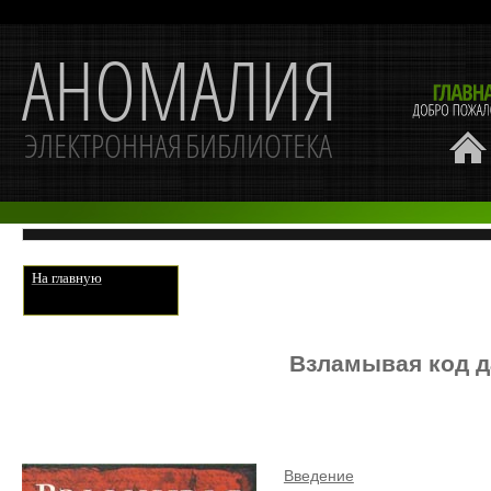
На главную
Взламывая код д
Введение