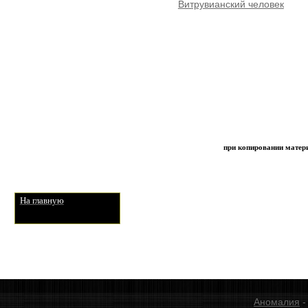
Витрувианский человек
при копировании матери
На главную
Аномалия
-