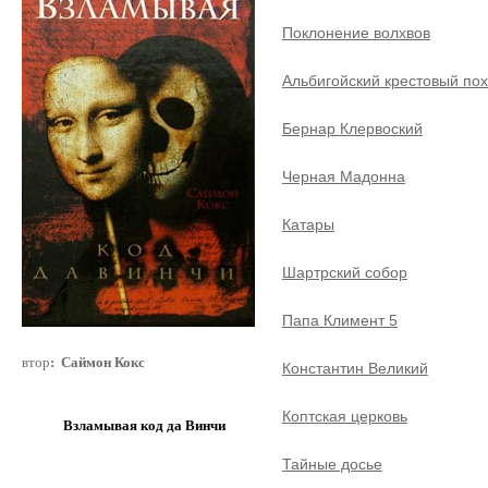
Поклонение волхвов
Альбигойский крестовый по
Бернар Клервоский
Черная Мадонна
Катары
Шартрский собор
Папа Климент 5
автор
: Саймон Кокс
Константин Великий
Коптская церковь
Взламывая код да Винчи
Тайные досье