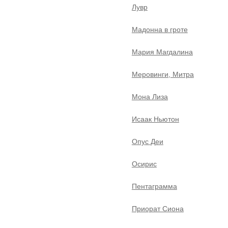
Лувр
Мадонна в гроте
Мария Магдалина
Меровинги, Митра
Мона Лиза
Исаак Ньютон
Опус Деи
Осирис
Пентаграмма
Приорат Сиона