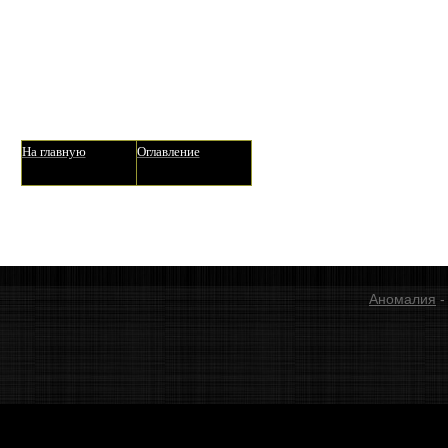
На главную
Оглавление
Аномалия
-