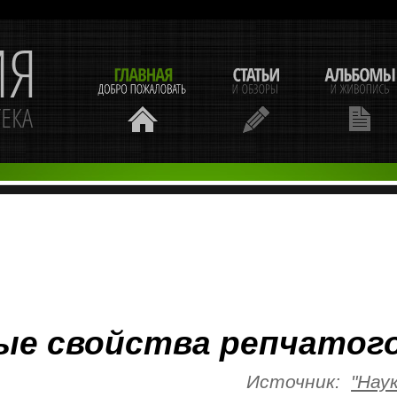
е свойства репчатого
Источник:
"Нау