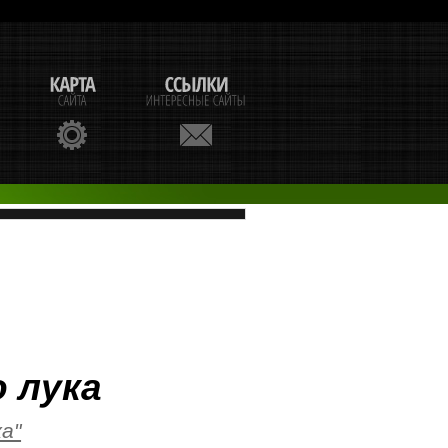
 лука
ка"