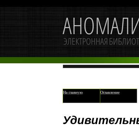
На главную
Оглавление
Удивительны