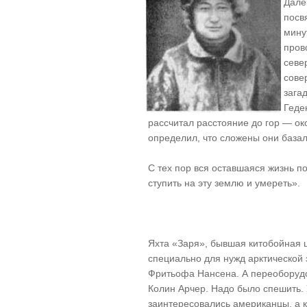
Дале
посв
мину
пров
севе
сове
зага
Геде
рассчитал расстояние до гор — ок
определил, что сложены они база
С тех пор вся оставшаяся жизнь 
ступить на эту землю и умереть».
Яхта «Заря», бывшая китобойная 
специально для нужд арктической
Фритьофа Нансена. А переоборудо
Колин Арчер. Надо было спешить. 
заинтересовались американцы, а к