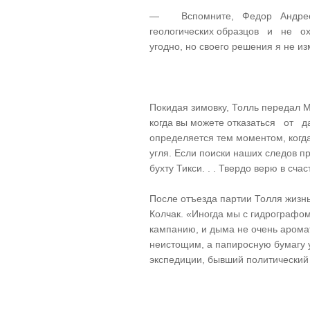
— Вспомните, Федор Андреевич,
геологических образцов и не ох
угодно, но своего решения я не и
Покидая зимовку, Толль передал 
когда вы можете отказаться от д
определяется тем моментом, когда
угля. Если поиски наших следов п
бухту Тикси. . . Твердо верю в сч
После отъезда партии Толля жизн
Колчак. «Иногда мы с гидрографо
кампанию, и дыма не очень аромат
неистощим, а папиросную бумагу 
экспедиции, бывший политический