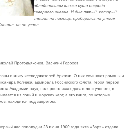
обледеневшем клочке суши посреди
северного океана. И был пятый, который
спешил на помощь, пробираясь на утлом
пешил, но не успел.
иколай Протодьяконов, Василий Горохов.
саны в книгу исследователей Арктики. О них сочиняют романы и
ксандра Колчака, адмирала Российского флота, героя первой
нта Академии наук, полярного исследователя и ученого, в
вается из лоций и морских карт, а его книги, по которым
ов, находятся под запретом.
В первый час пополудни 23 июня 1900 года яхта «Заря» отдала