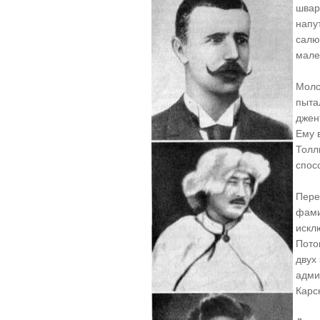
швар
напу
салю
мале
Моло
пыта
джен
Ему 
Толл
спос
Пере
фами
искл
Пото
двух
адми
Карс