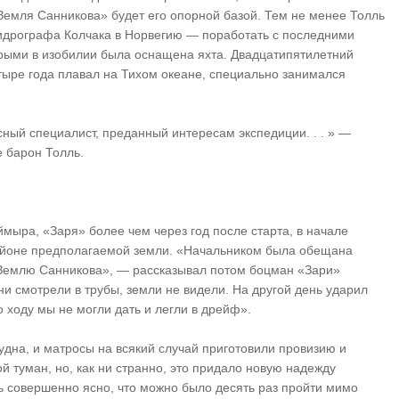
емля Санникова» будет его опорной базой. Тем не менее Толль
идрографа Колчака в Норвегию — поработать с последними
орыми в изобилии была оснащена яхта. Двадцатипятилетний
тыре года плавал на Тихом океане, специально занимался
ный специалист, преданный интересам экспедиции. . . » —
е барон Толль.
ймыра, «Заря» более чем через год после старта, в начале
районе предполагаемой земли. «Начальником была обещана
«Землю Санникова», — рассказывал потом боцман «Зари»
ни смотрели в трубы, земли не видели. На другой день ударил
о ходу мы не могли дать и легли в дрейф».
дна, и матросы на всякий случай приготовили провизию и
й туман, но, как ни странно, это придало новую надежду
ь совершенно ясно, что можно было десять раз пройти мимо