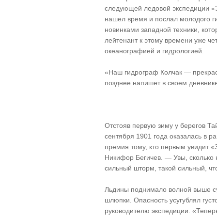
следующей ледовой экспедиции «З
нашел время и послал молодого г
новинками западной техники, кот
лейтенант к этому времени уже че
океанографией и гидрологией.
«Наш гидрограф Колчак — прекрас
позднее напишет в своем дневник
Отстояв первую зиму у берегов Та
сентября 1901 года оказалась в 
премия тому, кто первым увидит 
Никифор Бегичев. — Увы, сколько 
сильный шторм, такой сильный, чт
Льдины поднимало волной выше су
шлюпки. Опасность усугублял густо
руководителю экспедиции. «Тепер