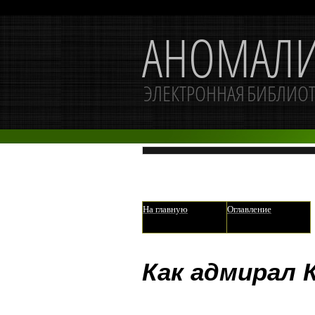
На главную
Оглавление
Как адмирал 