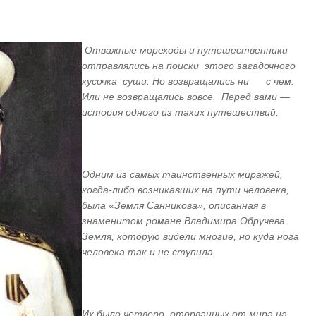
Отважные мореходы и путешественники
отправлялись на поиски этого загадочного
кусочка суши. Но возвращались ни с чем.
Или не возвращались вовсе. Перед вами —
история одного из таких путешествий.
Одним из самых таинственных миражей,
когда-либо возникавших на пути человека,
была «Земля Санникова», описанная в
знаменитом романе Владимира Обручева.
Земля, которую видели многие, но куда нога
человека так и не ступила.
Их было четверо, оторванных от мира на