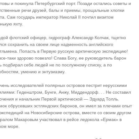
товы и покинула Петербургский порт. Позади остались советы и
тственные речи друзей, балы и приемы, прощальные хлопки
та. Сам государь император Николай II почтил визитом
нькую яхту.
дой флотский офицер, гидрограф Александр Колчак, тщетно
лся сохранить на своем лице надменность английского
тльмена. Попасть в Первую русскую арктическую экспедицию!
все-таки здорово повезло! Слава Богу, ее руководитель барон
ь подбирал себе людей не по послужному списку, а по
обностям, умению и энтузиазму.
чень исследователей полярных островов пестрит нерусскими
лиями: Геденштром, Бунге, Анжу, Миддендорф. . . Не составил
ючения и начальник Первой арктической — Эдуард Толль.
мок обрусевших эстляндских баронов, он имел за плечами опыт
 экспедиций на Новосибирские острова, вместе со своим другом
ралом Макаровым участвовал в рейсе ледокола «Ермак» в
ком море.