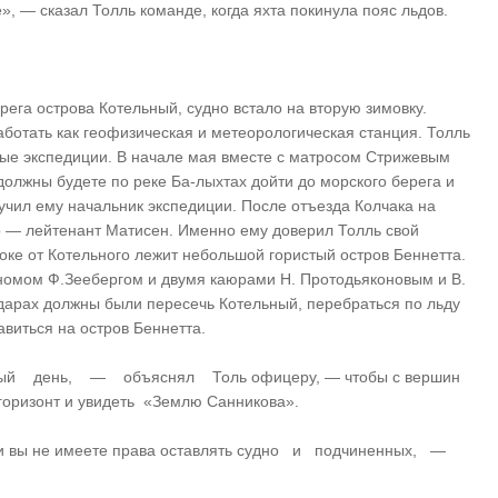
», — сказал Толль команде, когда яхта покинула пояс льдов.
рега острова Котельный, судно встало на вторую зимовку.
ботать как геофизическая и метеорологическая станция. Толль
ные экспедиции. В начале мая вместе с матросом Стрижевым
 должны будете по реке Ба-лыхтах дойти до морского берега и
учил ему начальник экспедиции. После отъезда Колчака на
р — лейтенант Матисен. Именно ему доверил Толль свой
оке от Котельного лежит небольшой гористый остров Беннетта.
номом Ф.Зеебергом и двумя каюрами Н. Протодьяконовым и В.
йдарах должны были пересечь Котельный, перебраться по льду
авиться на остров Беннетта.
ый день, — объяснял Толь офицеру, — чтобы с вершин
ризонт и увидеть «Землю Санникова».
ы не имеете права оставлять судно и подчиненных, —