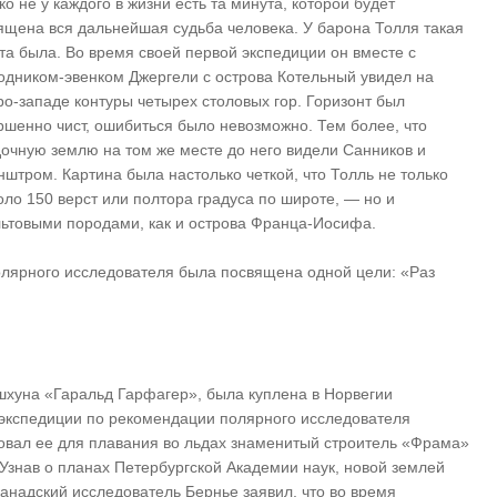
ко не у каждого в жизни есть та минута, которой будет
ящена вся дальнейшая судьба человека. У барона Толля такая
та была. Во время своей первой экспедиции он вместе с
одником-эвенком Джергели с острова Котельный увидел на
ро-западе контуры четырех столовых гор. Горизонт был
ршенно чист, ошибиться было невозможно. Тем более, что
дочную землю на том же месте до него видели Санников и
нштром. Картина была настолько четкой, что Толль не только
оло 150 верст или полтора градуса по широте, — но и
льтовыми породами, как и острова Франца-Иосифа.
полярного исследователя была посвящена одной цели: «Раз
шхуна «Гаральд Гарфагер», была куплена в Норвегии
 экспедиции по рекомендации полярного исследователя
вал ее для плавания во льдах знаменитый строитель «Фрама»
Узнав о планах Петербургской Академии наук, новой землей
анадский исследователь Бернье заявил, что во время