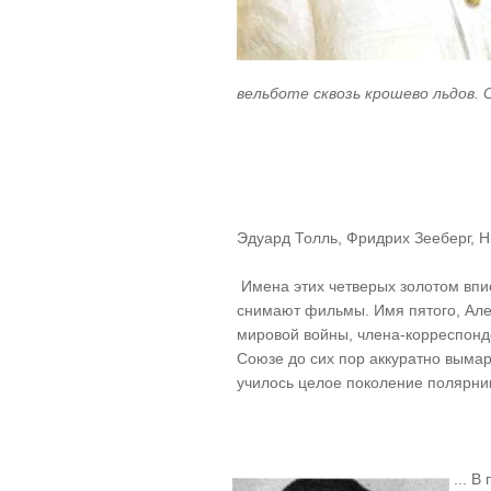
вельботе сквозь крошево льдов. С
Эдуард Толль, Фридрих Зееберг, Н
Имена этих четверых золотом впи
снимают фильмы. Имя пятого, Але
мировой войны, члена-корреспонде
Союзе до сих пор аккуратно вымары
училось целое поколение полярник
... 