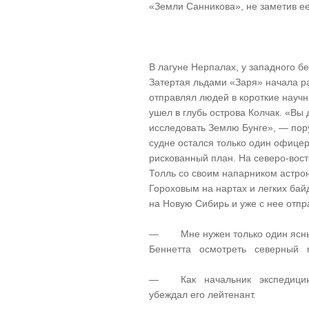
«Земли Санникова», не заметив ее
В лагуне Нерпалах, у западного бе
Затертая льдами «Заря» начала ра
отправлял людей в короткие науч
ушел в глубь острова Колчак. «Вы
исследовать Землю Бунге», — пор
судне остался только один офице
рискованный план. На северо-вост
Толль со своим напарником астро
Гороховым на нартах и легких ба
на Новую Сибирь и уже с нее отпр
— Мне нужен только один ясн
Беннетта осмотреть северный го
— Как начальник экспедиции в
убеждал его лейтенант.