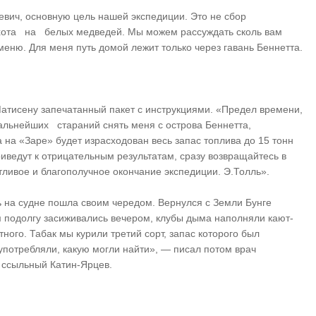
 основную цель нашей экспедиции. Это не сбор
ота на белых медведей. Мы можем рассуждать сколь вам
зменю. Для меня путь домой лежит только через гавань Беннетта.
Матисену запечатанный пакет с инструкциями. «Предел времени,
альнейших стараний снять меня с острова Беннетта,
 на «Заре» будет израсходован весь запас топлива до 15 тонн
риведут к отрицательным результатам, сразу возвращайтесь в
астливое и благополучное окончание экспедиции. Э.Толль».
ь на судне пошла своим чередом. Вернулся с Земли Бунге
м подолгу засиживались вечером, клубы дыма наполняли кают-
ного. Табак мы курили третий сорт, запас которого был
употребляли, какую могли найти», — писал потом врач
 ссыльный Катин-Ярцев.