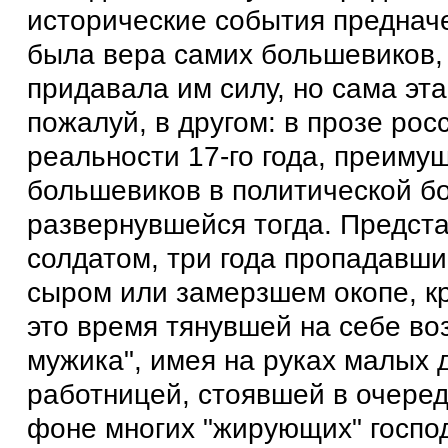
исторические события предначе
была вера самих большевиков,
придавала им силу, но сама эта
пожалуй, в другом: в прозе рос
реальности 17-го года, преиму
большевиков в политической б
развернувшейся тогда. Предста
солдатом, три года пропадавши
сыром или замерзшем окопе, кр
это время тянувшей на себе воз
мужика", имея на руках малых 
работницей, стоявшей в очередя
фоне многих "жирующих" господ,