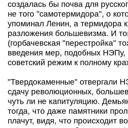
создалась бы почва для русско
не того "самотермидора", о кот
упоминал Ленин, а термидора к
разложения большевизма. И т
(горбачевская "перестройка" т
введения мер, подобных НЭПу,
советский режим к полному крах
"Твердокаменные" отвергали Н
сдачу революционных, большев
чуть ли не капитуляцию. Демья
тогда, что даже памятники про
плачут, видя, что происходит во