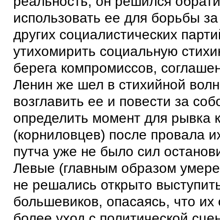
реальность, он решился обрати
использовать ее для борьбы за
других социалистических парт
утихомирить социальную стихию
берега компромиссов, соглашен
Ленин же шел в стихийной волн
возглавить ее и повести за соб
определить момент для рывка к
(корниловцев) после провала их
путча уже не было сил останов
Левые (главным образом умере
не решались открыто выступит
большевиков, опасаясь, что их
более уход с политической сце