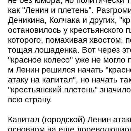
не без юмора, но политически 
как "Ленин и плетень". Разгроми
Деникина, Колчака и других, "к
остановилось у крестьянского п
которого, помахивая хвостом, 
тощая лошаденка. Вот через эт
"красное колесо" уже не могло 
м Ленин решился начать "крас
атаку на капитал", но начать та
"крестьянский плетень" значило
всю страну.
Капитал (городской) Ленин атак
основном на еще дореволюцио