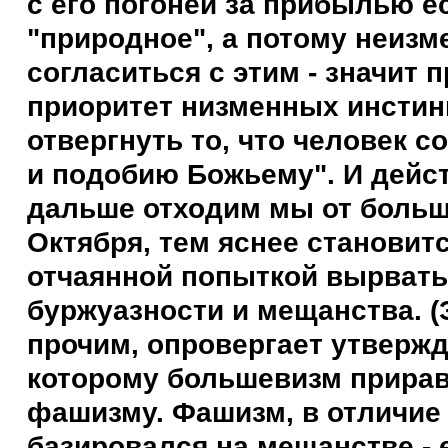
с его погоней за прибылью е
"природное", а потому неизм
согласиться с этим - значит 
приоритет низменных инстин
отвергнуть то, что человек с
и подобию Божьему". И дейс
дальше отходим мы от больш
Октября, тем яснее становитс
отчаянной попыткой вырвать
буржуазности и мещанства. (
прочим, опровергает утвержд
которому большевизм прирав
фашизму. Фашизм, в отличие
базировался на мещанстве - е