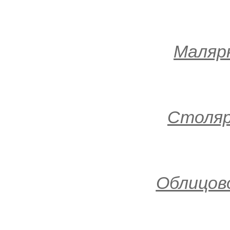
Маляр
Столя
Облицов