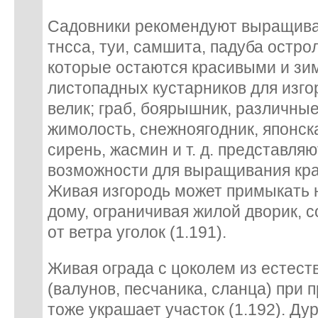
Садовники рекомендуют выращиват
тнсса, туи, самшита, падуба остро
которые остаются красивыми и зи
листопадных кустарников для изго
велик; граб, боярышник, различные
жимолость, снежноягодник, японска
сирень, жасмин и т. д. представля
возможности для выращивания кра
Живая изгородь может примыкать 
дому, ограничивая жилой дворик,
от ветра уголок (1.191).
Живая ограда с цоколем из естест
(валунов, песчаника, сланца) при 
тоже украшает участок (1.192). Ду