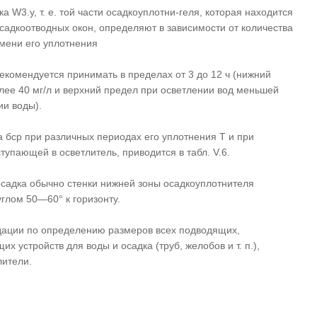
 W3.y, т. е. той части осадкоуплотни-геля, которая находится
садкоотводных окон, определяют в зависимости от количества
мени его уплотнения
екомендуется принимать в пределах от 3 до 12 ч (нижний
лее 40 мг/л и верхний предел при осветлении вод меньшей
ии воды).
 бср при различных периодах его уплотнения Т и при
тупающей в осветлитель, приводится в табл. V.6.
садка обычно стенки нижней зоны осадкоуплотнителя
глом 50—60° к горизонту.
дации по определению размеров всех подводящих,
х устройств для воды и осадка (труб, желобов и т. п.),
лители.