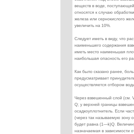
веществ в воде, поступающей 
относятся к случаю обработк
железа или сернокислого жел
увеличить на 10%.
Следует иметь в виду, что р
наименьшего содержания взве
иметь место наименьшая плот
наибольшая опасность его ра
Как было сказано ранее, бол
предусматривает принудитель
осуществляется отбором воды
Через взвешенный слой (см. 
Q; у верхней границы взвешен
осадкоуплотнитель. Если ча
(через так называемую зону о
будет равна (1—k)Q. Величи
назначаемая в зависимости о