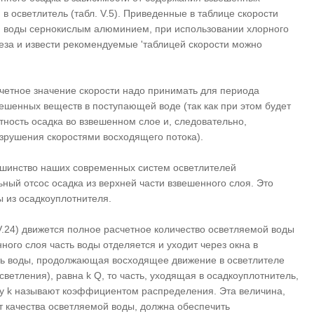
в осветлитель (табл. V.5). Приведенные в таблице скорости
и воды сернокислым алюминием, при использовании хлорного
еза и извести рекомендуемые 'таблицей скорости можно
асчетное значение скорости надо принимать для периода
шенных веществ в поступающей воде (так как при этом будет
ность осадка во взвешенном слое и, следовательно,
зрушения скоростями восходящего потока).
ьшинство наших современных систем осветлителей
ный отсос осадка из верхней части взвешенного слоя. Это
 из осадкоуплотнителя.
V.24) движется полное расчетное количество осветляемой воды
ного слоя часть воды отделяется и уходит через окна в
сть воды, продолжающая восходящее движение в осветлителе
светления), равна k Q, то часть, уходящая в осадкоуплотнитель,
ну k называют коэффициентом распределения. Эта величина,
т качества осветляемой воды, должна обеспечить