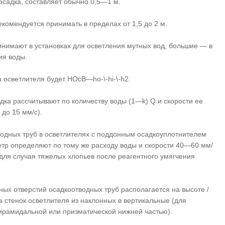
осадка, составляет обычно 0,5—1 м.
комендуется принимать в пределах от 1,5 до 2 м.
инимают в установках для осветления мутных вод, большие — в
ия воды.
 осветлителя будет HOcB—ho-\-hi-\-h2.
дка рассчитывают по количеству воды (1—k) Q и скорости ее
 до 15 мм/с).
одных труб в осветлителях с поддонным осадкоуплотнителем
метр определяют по тому же расходу воды и скорости 40—60 мм/
для случая тяжелых хлопьев после реагентного умягчения
ных отверстий осадкоотводных труб располагается на высоте /
 стенок осветлителя из наклонных в вертикальные (для
пирамидальной или призматической нижней частью).