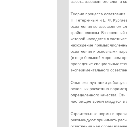
высота взвешенного слоя и с
Теории процесса осветления 
Н. Тетеркиным и Е. Ф. Курга
осветления во взвешенном сл
крайне сложны. Взвешенный 
которой находятся в хаотиче
нахождение прямых численны
осветления и основными пара
(в еще большей мере, чем пр
проведение специальных техн
экспериментального осветлен
Опыт эксплуатации действую
основных расчетных парамет
определенного качества. Эт
настоящее время кладутся в 
Строительные нормы и правил
рекомендуют принимать расч
осветления над слоем взвеше