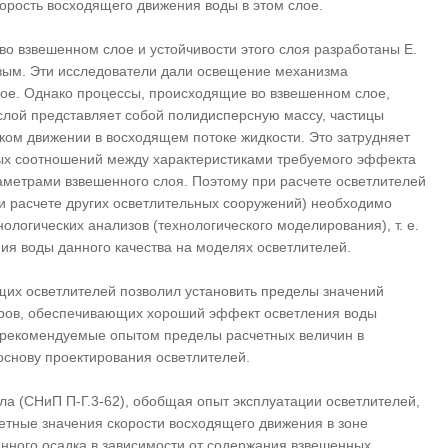
корость восходящего движения воды в этом слое.
во взвешенном слое и устойчивости этого слоя разработаны Е.
евым. Эти исследователи дали освещение механизма
ое. Однако процессы, происходящие во взвешенном слое,
слой представляет собой полидисперсную массу, частицы
ском движении в восходящем потоке жидкости. Это затрудняет
х соотношений между характеристиками требуемого эффекта
метрами взвешенного слоя. Поэтому при расчете осветлителей
и расчете других осветлительных сооружений) необходимо
ологических анализов (технологического моделирования), т. е.
ия воды данного качества на моделях осветлителей.
щих осветлителей позволил установить пределы значений
ров, обеспечивающих хороший эффект осветления воды
и рекомендуемые опытом пределы расчетных величин в
основу проектирования осветлителей.
а (СНиП П-Г.3-62), обобщая опыт эксплуатации осветлителей,
етные значения скорости восходящего движения в зоне
нного осадка в зависимости от содержания взвешенных