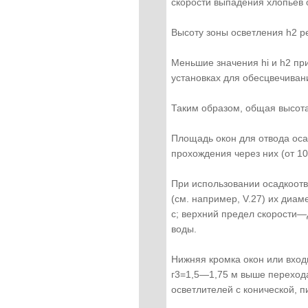
скорости выпадения хлопьев 
Высоту зоны осветления h2 ре
Меньшие значения hi и h2 пр
установках для обесцвечиван
Таким образом, общая высота
Площадь окон для отвода оса
прохождения через них (от 10
При использовании осадкоотв
(см. например, V.27) их диа
с; верхний предел скорости—
воды.
Нижняя кромка окон или вход
г3=1,5—1,75 м выше перехода
осветлителей с конической, 