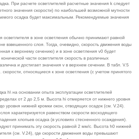
адка. При расчете осветлителей расчетные значения k следует
четного значения скорости) по наибольшей возможной мутности
раемого осадка будет максимальным. Рекомендуемые значения
я осветлителя в зоне осветления обычно принимают равной
не взвешенного слоя. Тогда, очевидно, скорость движения воды
нная к верхнему сечению) и в зоне осветления v0 будет
й, конической части осветлителя скорость в различных
злична и достигает значения v в верхнем сечении. В табл. V.5
е. скорости, относящиеся к зоне осветления (с учетом принятого
дка h\ на основании опыта эксплуатации осветлителей
еделах от 2 до 2,5 м. Высота hi отмеряется от нижнего уровня
до уровня нижней кромки окон, отводящих осадок (см. V.24).
слоя характеризуется равенством скорости восходящего
падения хлопьев осадка (в условиях стесненного осаждения).
уют принимать эту скорость равной 2 мм/с. Высота h0 нижней
ителя (см. V.24), где скорости движения воды превышают