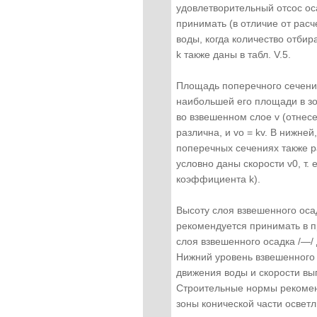
удовлетворительный отсос ос
принимать (в отличие от рас
воды, когда количество отби
k также даны в табл. V.5.
Площадь поперечного сечени
наибольшей его площади в зо
во взвешенном слое v (отнесе
различна, и vo = kv. В нижне
поперечных сечениях также ра
условно даны скорости v0, т. 
коэффициента k).
Высоту слоя взвешенного оса
рекомендуется принимать в пр
слоя взвешенного осадка /—/ 
Нижний уровень взвешенного 
движения воды и скорости вы
Строительные нормы рекоменд
зоны конической части осветл