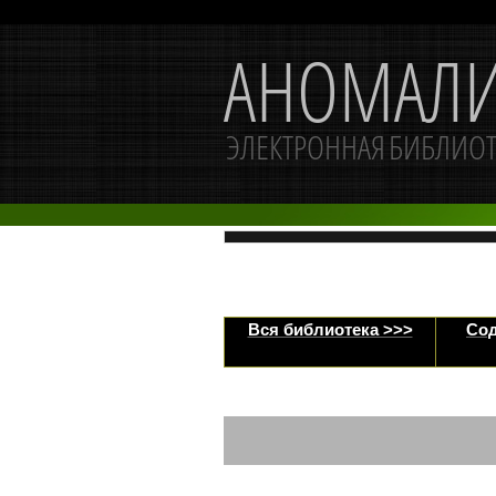
Вся библиотека >>>
Сод