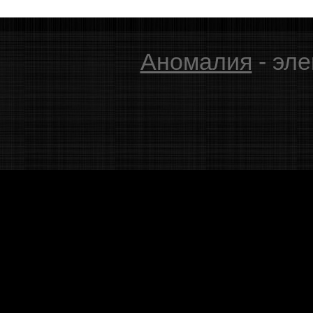
Аномалия
- эле