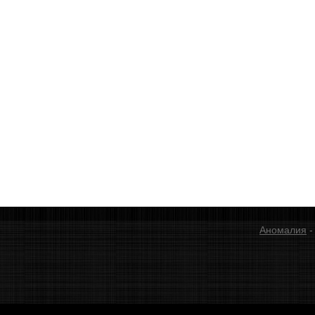
Аномалия
-