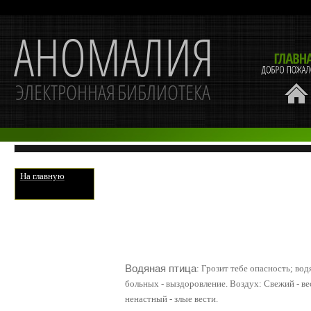
На главную
Водяная птица
: Грозит тебе опасность; вод
больных - выздоровление. Воздух:
Свежий
- ве
ненастный - злые вести.