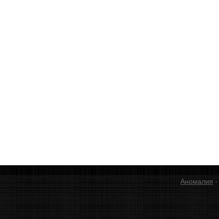
Аномалия
-