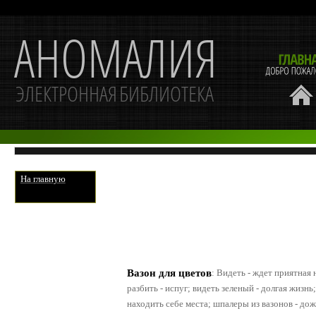
На главную
Вазон для цветов
:
Видеть - ждет приятная
разбить - испуг; видеть зеленый - долгая жизнь
находить себе места; шпалеры из вазонов - дож