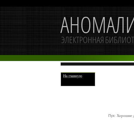
На главную
: Хорошие 
Пух