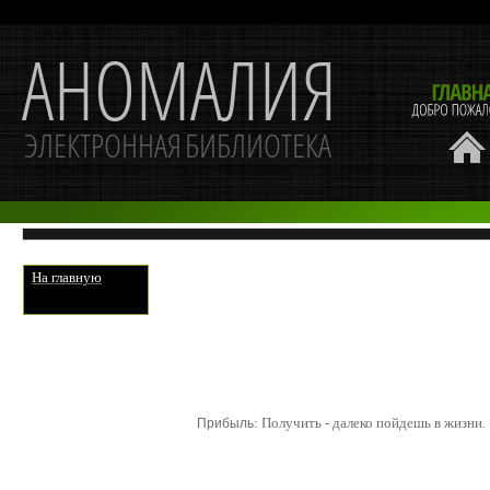
На главную
: Получить - далеко пойдешь в жизни.
Прибыль