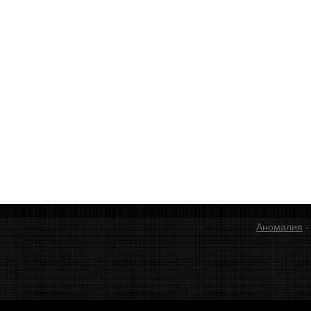
Аномалия
-