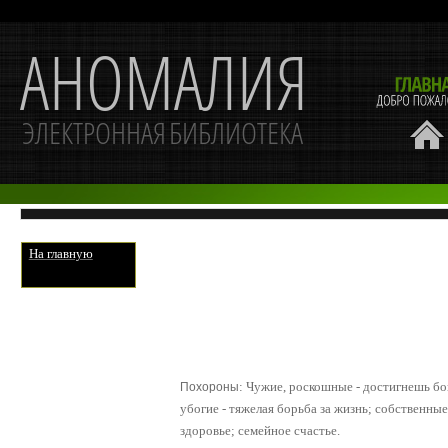
На главную
:
Чужие, роскошные - достигнешь бо
Похороны
убогие - тяжелая борьба за жизнь; собственные 
здоровье; семейное счастье.