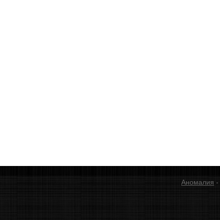
Аномалия
-