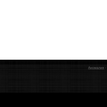
Аномалия
-