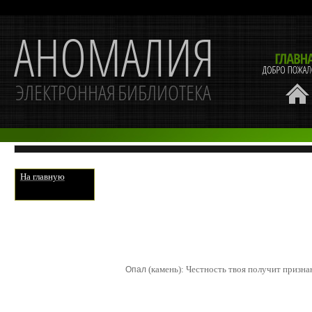
На главную
(камень): Честность твоя получит призна
Опал