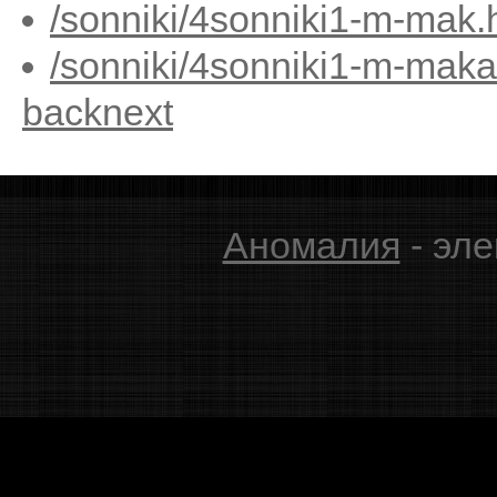
/sonniki/4sonniki1-m-mak.
/sonniki/4sonniki1-m-maka
back
next
Аномалия
- эле