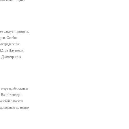
е следует признать,
рии. Особое
распределение
 12. За Плутоном
. Диаметр этих
о мере приближения
и Ван-Флендерн
анетой с массой
о дошедшие до наших