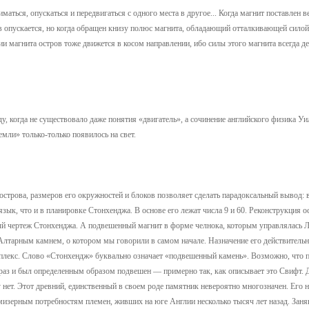
ться, опускаться и передвигаться с одного места в другое... Когда магнит поставлен в
в опускается, но когда обращен книзу полюс магнита, обладающий отталкивающей силой,
и магнита остров тоже движется в косом направлении, ибо силы этого магнита всегда д
у, когда не существовало даже понятия «двигатель», а сочинение английского физика У
емли» только-только появилось на свет.
острова, размеров его окружностей и блоков позволяет сделать парадоксальный вывод: 
зык, что и в планировке Стонхенджа. В основе его лежат числа 9 и 60. Реконструкция 
й чертеж Стонхенджа. А подвешенный магнит в форме челнока, которым управлялась Л
лтарным камнем, о котором мы говорили в самом начале. Назначение его действительн
омплекс. Слово «Стонхендж» буквально означает «подвешенный камень». Возможно, что 
раз и был определенным образом подвешен — примерно так, как описывает это Свифт. 
нет. Этот древний, единственный в своем роде памятник невероятно многозначен. Его н
к мизерным потребностям племен, живших на юге Англии несколько тысяч лет назад. За