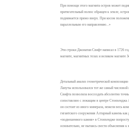
При помощи этого магнита остров может поднима
притягательный полюс обращен к земле, остро
поднимается прямо вверх. При косом положени
параллельным его направлению...»
Эти строки Джонатан Свифт написал в 1726 год
магните, магнитных телах и великом магните З
Детальный анализ геометрической композиции 
Лапуты использовался тот же самый числовой я
Свифта позволила воссоздать абсолютно точны
сопоставляю с лежащим в центре Стонхенджа А
он состоит из иного минерала, нежели весь к
гигантского сооружения Алтарный камень как 
«подвешенного камня» в Стонхендже попросту 
основательно, не пытаясь свести объяснения 