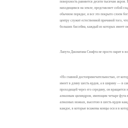
поверхность равняется десяти тысячам акров. 
находящимся на земле, представляет собой гл
обычном порядке, и все это покрыто слоем бог
центру служит естественной причиной того, что
больших бассейна, каждый из которых имеет ок
Лапута Джонатана Свифта не просто парит в в
«Но главной достопримечательностью, от кото
имеет в длину шесть ярдов, а в ширину — в са
проходящей через его середину, он вращается 
алмазным цилиндром, имеющим четыре фута в в
алмазных ножках, высотою в шесть ярдов кажд
каждое, в которые всажены концы оси и в котор