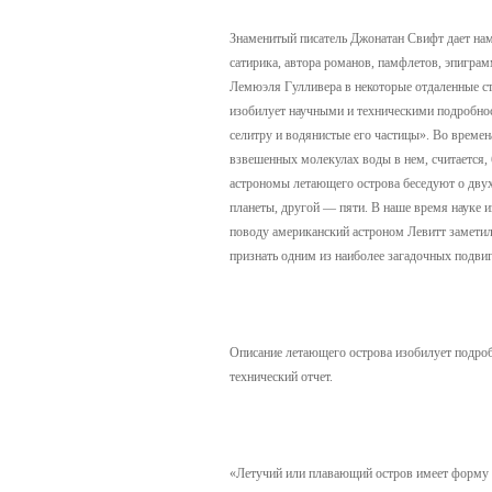
Знаменитый писатель Джонатан Свифт дает нам
сатирика, автора романов, памфлетов, эпигра
Лемюэля Гулливера в некоторые отдаленные ст
изобилует научными и техническими подробнос
селитру и водянистые его частицы». Во времен
взвешенных молекулах воды в нем, считается,
астрономы летающего острова беседуют о двух 
планеты, другой — пяти. В наше время науке и
поводу американский астроном Левитт заметил
признать одним из наиболее загадочных подв
Описание летающего острова изобилует подроб
технический отчет.
«Летучий или плавающий остров имеет форму п