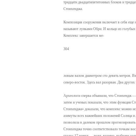
тридцати двадцатипятитонных блоков и тридца
Стонхенджа.
Композиция сооружения включает в себя еще н
называют лунками Обри. И кольцо из голубых 
Комплекс завершается ме-
304
ловым валом диаметром сто девять метров. Вх
северо-восток. Здесь вал разорван. Два друг
Археологи сперва объявили, что Стонхендж — 
затем и ученых показали, что этим функции С
Стонхенджа» доказали, что комплекс можно ис
азимуты всех важнейших положений Солнца и Л
позволяла в далеком прошлом прогнозировать 
Стонхенджа точно соответствовало точкам восх
градус 17 минут — тоже, видимо, выбрана созн