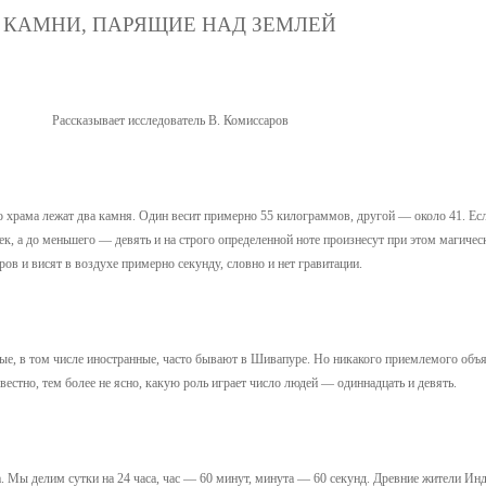
КАМНИ, ПАРЯЩИЕ НАД ЗЕМЛЕЙ
Рассказывает исследователь В. Комиссаров
 храма лежат два камня. Один весит примерно 55 килограммов, другой — около 41. Ес
к, а до меньшего — девять и на строго определенной ноте произнесут при этом магичес
ов и висят в воздухе примерно секунду, словно и нет гравитации.
ые, в том числе иностранные, часто бывают в Шивапуре. Но никакого приемлемого объя
вестно, тем более не ясно, какую роль играет число людей — одиннадцать и девять.
а. Мы делим сутки на 24 часа, час — 60 минут, минута — 60 секунд. Древние жители Ин