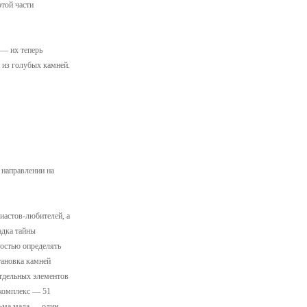
этой части
,— их теперь
 из голубых камней.
 направлении на
иастов-любителей, а
адка тайны
ностью определять
тановка камней
отдельных элементов
 комплекс — 51
сьма мала — один