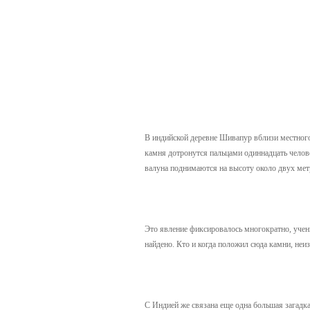
В индийской деревне Шивапур вблизи местного
камня дотронутся пальцами одиннадцать челове
валуна поднимаются на высоту около двух метр
Это явление фиксировалось многократно, учен
найдено. Кто и когда положил сюда камни, неиз
С Индией же связана еще одна большая загадк