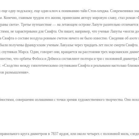
 еще одну подсказку, еще один ключ к пониманию тайн Стон-хенджа. Современники знал
мм. Конечно, главным трудом его жизни, принесшим автору мировую славу, стал роман 
раны света». Третье путешествие — на летающем острове Лапуте разительно отличается 
тями, не характерными для Свифта. Он пишет, например, что ученые Лапуты «могли до
а Свифта о составе воздуха ровным счетом ничего не было известно. Сведения об азоте 
 были получены французским ученым Лавуазье через тридцать лет после смерти Свифта.
спутниках Марса. Один, говорят они, вращается на расстоянии трех марсианских диаме
звестно, что орбиты Фобоса и Деймоса составляют полтора и три с половиной диаметра
: «Сходство между гипотетическими спутниками Свифта и реальными настолько близкое
игов размышления».
ностями, совершенно излишними с точки зрения художественного творчества. Оно пох
равильного круга диаметром в 7837 ярдов, или около четырех с половиной миль; следо