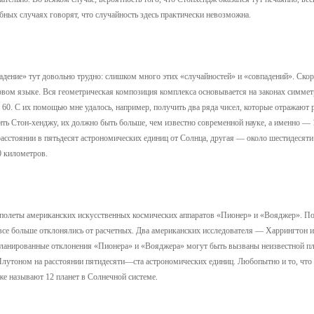
ных случаях говорят, что случайность здесь практически невозможна.
дение» тут довольно трудно: слишком много этих «случайностей» и «совпадений». Скоре
овом языке. Вся геометрическая композиция комплекса основывается на законах симмет
 60. С их помощью мне удалось, например, получить два ряда чисел, которые отражают 
ить Стон-хенджу, их должно быть больше, чем известно современной науке, а именно —
расстоянии в пятьдесят астрономических единиц от Солнца, другая — около шестидесяти
0 километров.
т полеты американских искусственных космических аппаратов «Пионер» и «Вояджер». П
все больше отклонялись от расчетных. Два американских исследователя — Харрингтон 
планированные отклонения «Пионера» и «Вояджера» могут быть вызваны неизвестной пл
 Плутоном на расстоянии пятидесяти—ста астрономических единиц. Любопытно и то, чт
же называют 12 планет в Солнечной системе.