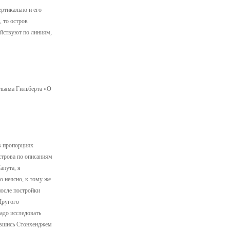
ертикально и его
 то остров
ействуют по линиям,
ильяма Гильберта «О
в пропорциях
острова по описаниям
апута, я
о неясно, к тому же
после постройки
Другого
адо исследовать
нявшись Стонхенджем