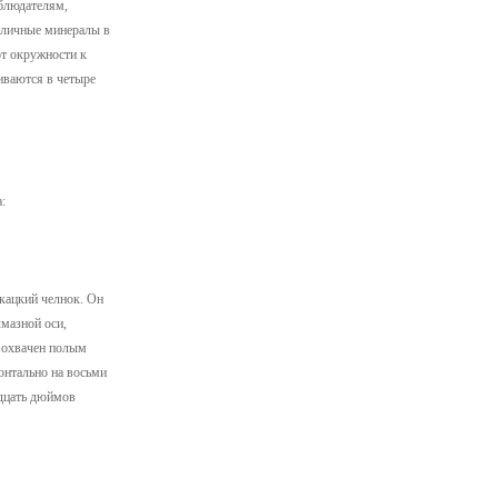
аблюдателям,
зличные минералы в
от окружности к
ливаются в четыре
:
ткацкий челнок. Он
лмазной оси,
н охвачен полым
онтально на восьми
адцать дюймов