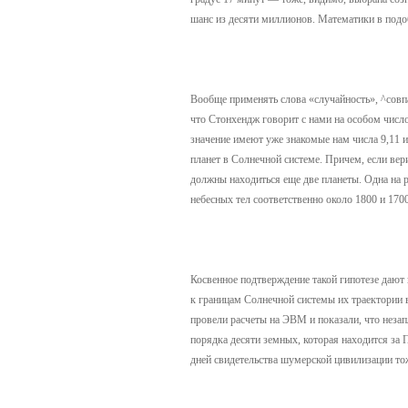
шанс из десяти миллионов. Математики в подоб
Вообще применять слова «случайность», ^совпа
что Стонхендж говорит с нами на особом числ
значение имеют уже знакомые нам числа 9,11 и
планет в Солнечной системе. Причем, если вер
должны находиться еще две планеты. Одна на 
небесных тел соответственно около 1800 и 170
Косвенное подтверждение такой гипотезе даю
к границам Солнечной системы их траектории 
провели расчеты на ЭВМ и показали, что неза
порядка десяти земных, которая находится за
дней свидетельства шумерской цивилизации то