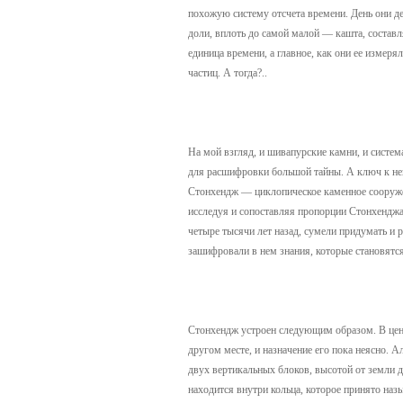
похожую систему отсчета времени. День они де
доли, вплоть до самой малой — кашта, состав
единица времени, а главное, как они ее измер
частиц. А тогда?..
На мой взгляд, и шивапурские камни, и систем
для расшифровки большой тайны. А ключ к ней
Стонхендж — циклопическое каменное сооружен
исследуя и сопоставляя пропорции Стонхенджа
четыре тысячи лет назад, сумели придумать и 
зашифровали в нем знания, которые становятся
Стонхендж устроен следующим образом. В цен
другом месте, и назначение его пока неясно. 
двух вертикальных блоков, высотой от земли д
находится внутри кольца, которое принято наз