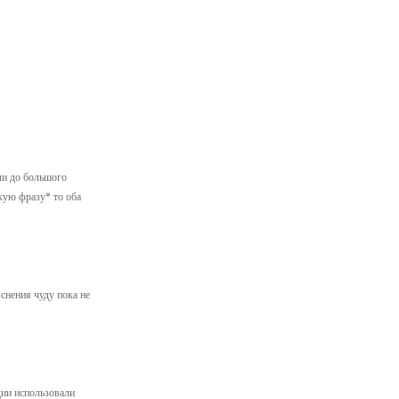
ли до большого
кую фразу* то оба
снения чуду пока не
дии использовали