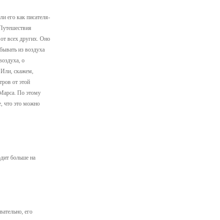
и его как писателя-
«Путешествия
от всех других. Оно
бывать из воздуха
воздуха, о
 Или, скажем,
тров от этой
 Марса. По этому
, что это можно
одит больше на
вательно, его