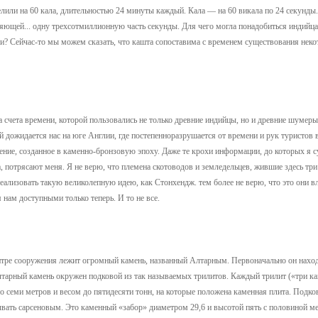
лили на 60 кала, длительностью 24 минуты каждый. Кала — на 60 викала по 24 секунды
ляющей... одну трехсотмиллионную часть секунды. Для чего могла понадобиться индийц
яли? Сейчас-то мы можем сказать, что кашта сопоставима с временем существования нек
а счета времени, которой пользовались не только древние индийцы, но и древние шумер
 дожидается нас на юге Англии, где постепенноразрушается от времени и рук туристов
ие, созданное в каменно-бронзовую эпоху. Даже те крохи информации, до которых я с
, потрясают меня. Я не верю, что племена скотоводов и земледельцев, жившие здесь тр
реализовать такую великолепную идею, как Стонхендж. тем более не верю, что это они 
 нам доступными только теперь. И то не все.
тре сооружения лежит огромный камень, названный Алтарным. Первоначально он наход
Алтарный камень окружен подковой из так называемых трилитов. Каждый трилит («три ка
о семи метров и весом до пятидесяти тонн, на которые положена каменная плита. Подков
ывать сарсеновым. Это каменный «забор» диаметром 29,6 и высотой пять с половиной ме