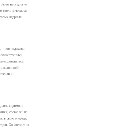
. Затем шли другие
ам столь ничтожная
оторых ядерных
ы,— это подсказки
 величественный
умел докопаться,
и с половиной —
вложили и
ился, видимо, в
мня») составлен из
а, в свою очередь,
тров. Он состоит из