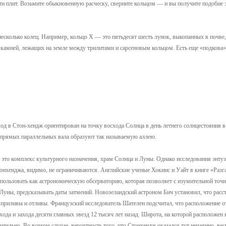
ти плит. Возьмите обыкновенную расческу, сверните кольцом — и вы получите подобие 
есколько колец. Например, кольцо X — это пятьдесят шесть лунок, выкопанных в почве
камней, лежащих на земле между трилитами и сарсеновым кольцом. Есть еще «подкова»
од в Стон-хендж ориентирован на точку восхода Солнца в день летнего солнцестояния в
их прямых параллельных вала образуют так называемую аллею.
это комплекс культурного назначения, храм Солнца и Луны. Однако исследования энтуз
тонхенджа, видимо, не ограничиваются. Английские ученые Хокинс и Уайт в книге «Разг
пользовать как астрономическую обсерваторию, которая позволяет с изумительной точ
уны, предсказывать даты затмений. Новозеландский астроном Бич установил, что расс
приливы и отливы. Французский исследователь Шателен подсчитал, что расположение 
ода и захода десяти главных звезд 12 тысяч лет назад. Широта, на которой расположен
ательно. Во всяком случае, вероятность того, что Стонхендж оказался тут нечаянно, ве