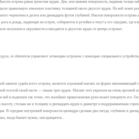
Высота острова равна тремстам ярдам. Дно, или нижняя поверхность, видимая только н
адкую правильную алмазную пластинку толщиной около двухсот ярдов. На ней лежат ра
атого чернозема в десять или двенадцать футов глубиной. Наклон поверхности острова 
 роса и дождь, падающие на остров, собираются в ручейки и текут к его середине, где в
оло полумили в окружности и находится в двухстах ярдах от центра острова».
оздухе, ее обитатели управляют летающим островом с помощью специального устройства
рой зависит судьба всего острова, является огромный магнит, по форме напоминающий 
мой толстой своей части — свыше трех ярдов. Магнит этот укреплен на очень прочной а
на ней и подвешен так точно, что малейшее прикосновение руки может повернуть его. О
ысоту, столько же в толщину и двенадцать ярдов в диаметре и поддерживаемым гориз
ая. В середине внутренней поверхности цилиндра сделаны два гнезда, глубиною в двен
ых, когда бывает нужно, она вращается...