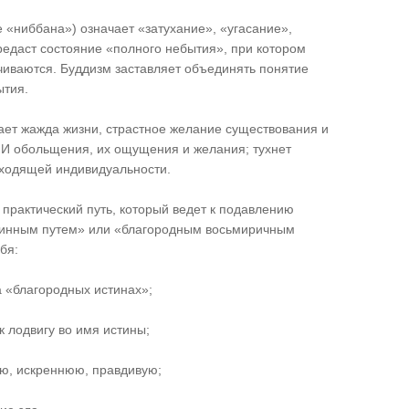
 «ниббана») означает «затухание», «угасание»,
ередаст состояние «полного небытия», при котором
иваются. Буддизм заставляет объединять понятие
ытия.
сает жажда жизни, страстное желание существования и
 И обольщения, их ощущения и желания; тухнет
еходящей индивидуальности.
практический путь, который ведет к подавлению
единным путем» или «благородным восьмиричным
бя:
а «благородных истинах»;
к лодвигу во имя истины;
ю, искреннюю, правдивую;