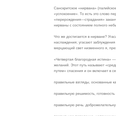
Санскритское «нирвана» (палийское
«успокоение». То есть это слово п
«перерождения—страдания» заканч
нирваны с состоянием полного неб
Что же достигается в нирване? Уга
наслаждения; угасают заблуждения
мерцающий свет низменного я, пр
«Четвертая благородная истина» — 
желаний. Этот путь называют «ср
путем» спасения и он включает в се
правильные взгляды, основанные к
правильную решимость, готовность 
правильную речь: доброжелательну