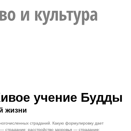
Живое учение Будды
й жизни
многочисленных страданий. Какую формулировку дает
 — страдание; расстройство здоровья — страдание;