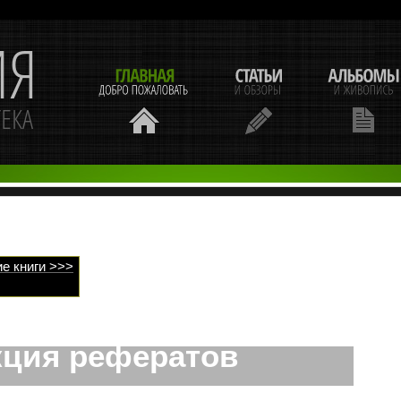
е книги >>>
кция рефератов