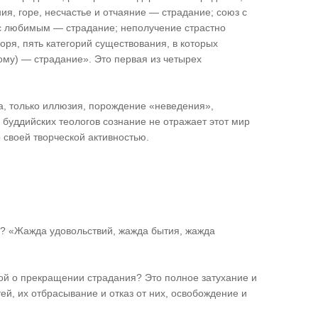
ия, горе, несчастье и отчаяние — страдание; союз с
с любимым — страдание; неполучение страстно
оря, пять категорий существования, в которых
ому) — страдание». Это первая из четырех
а, только иллюзия, порождение «неведения»,
буддийских теологов сознание не отражает этот мир
о своей творческой активностью.
я? «Жажда удовольствий, жажда бытия, жажда
ой о прекращении страдания? Это полное затухание и
ей, их отбрасывание и отказ от них, освобождение и