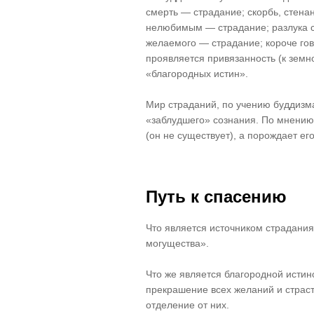
смерть — страдание; скорбь, стенан
нелюбимым — страдание; разлука 
желаемого — страдание; короче гов
проявляется привязанность (к земн
«благородных истин».
Мир страданий, по учению буддизм
«заблудшего» сознания. По мнению 
(он не существует), а порождает ег
Путь к спасению
Что является источником страдани
могущества».
Что же является благородной истин
прекрашение всех желаний и страст
отделение от них.