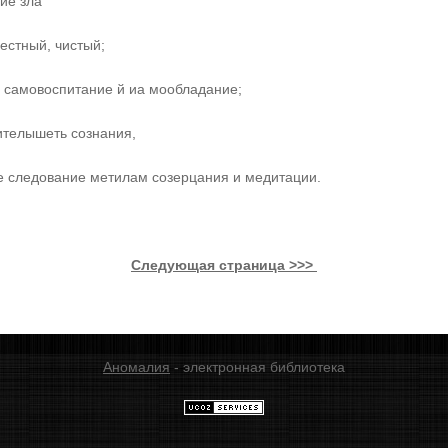
ие зла
естный, чистый;
 самовоспитание й иа мообладание;
ителышеть сознания,
е следование метилам созерцания и медитации.
Следующая страница >>>
Аномалия
- электронная библиотека