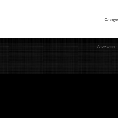
Следую
Аномалия
-