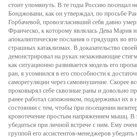
стоит упомянуть. В те годы Россию посещал н
Бонджовани, как он утверждал, по просьбе Р
Горбачевой, провозгласивший себя давно ум
Франческо, к которому являлась Дева Мария и
апокалиптические послания о грядущих во вто
страшных катаклизмах. В доказательство свое
демонстрировал на руках незаживающие стигм
как ситуационно развивается модель его про
ран, я усомнился в его способности к достаточ
саморегуляции через самовнушение. Скорее вс
проковырял себе сквозные раны и довольно пр
ранее работал сапожником, поддерживал их в
состоянии с тем, чтобы при посещении визите
кровотечение простым напряжением мышц. В 
убедиться при личной встрече с ним. Ему очен
группой его ассистентов-менеджеров убедить 