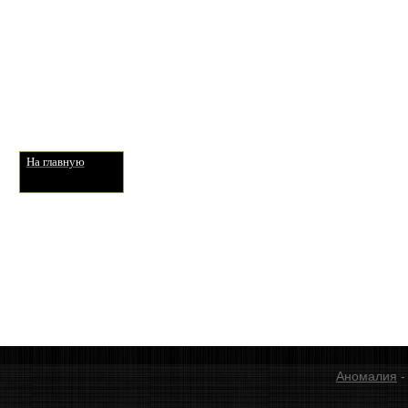
На главную
Аномалия
-