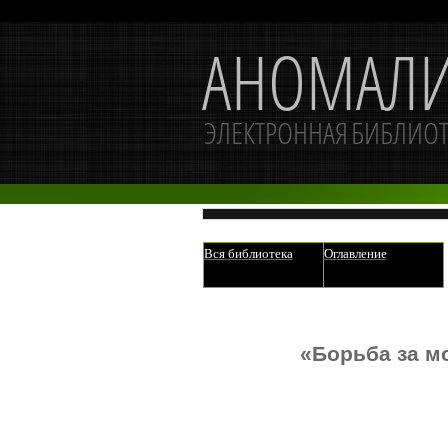
Вся библиотека
Оглавление
«Борьба за м