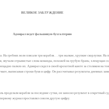
ВЕЛИКОЕ ЗАБЛУЖДЕНИЕ
Адмирал ведет фальшивую бухгалтерию
 На гребнях волн плясали три корабля. . . три жалкие, хрупкие скорлупки. На 
ти, звучали отрывистые слова команды, похожей на грубую брань; хлещущая со
нещадно палило их. Адмирал сидел в своей крохотной каюте за столиком на то
умаге, выписывая строки букв и цифр. Он рассчитывал результаты дневных зам
ль проделали корабли за последние сутки, он заносил результат в секретный с
 первому журнал проставлял совсем другую цифру.