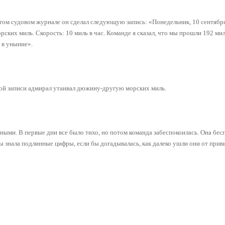
том судовом журнале он сделал следующую запись: «Понедельник, 10 сентябр
рских миль. Скорость: 10 миль в час. Команде я сказал, что мы прошли 192 ми
 в уныние».
дой записи адмирал утаивал дюжину-другую морских миль.
ными. В первые дни все было тихо, но потом команда забеспокоилась. Она бес
ы знала подлинные цифры, если бы догадывалась, как далеко ушли они от прив