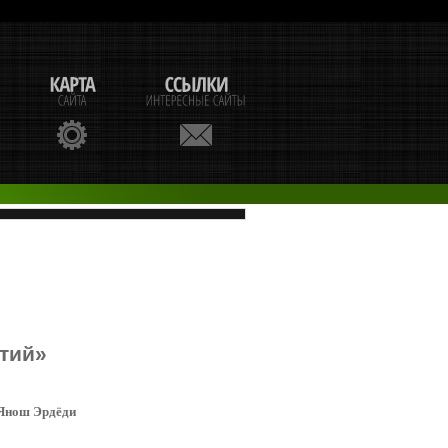
ытий»
Янош Эрдёди