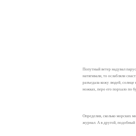
Попутный ветер надувал паруса.
натягивали, то ослабляли снас
разъедала кожу людей, солнце 
ножках, перо его порхало по б
Определив, сколько морских ми
журнал. А в другой, подобный