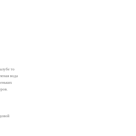
палубе то
леная вода
неньких
еров.
удовой