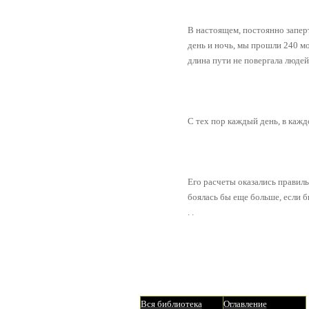
В настоящем, постоянно запер
день и ночь, мы прошли 240 мо
длина пути не повергала людей
С тех пор каждый день, в каж
Его расчеты оказались правиль
боялась бы еще больше, если б
. .
Вся библиотека
Оглавление