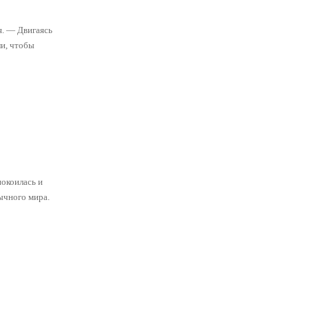
я. — Двигаясь
ли, чтобы
покоилась и
ычного мира.