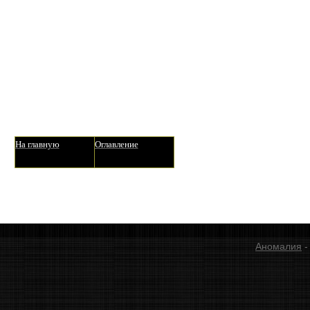
На главную
Оглавление
Аномалия
-