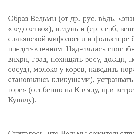
Образ Ведьмы (от др.-рус. вЬдь, «зна
«ведовство»), ведунь и (ср. серб, вешт
славянской мифологии и фольклоре б
представлениям. Наделялись способн
вихри, град, похищать росу, дождп, 
сосуд), молоко у коров, наводить пор
становились кликушами), устраивать
горе» (особенно на Коляду, при встре
Купалу).
Считалось, что Ведьмы сожительствует