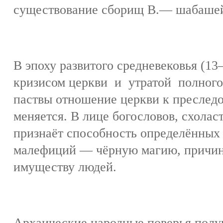
существование сборищ В.— шабашей
В эпоху развитого средневековья (13
кризисом церкви и утратой полного
паствы отношение церкви к преслед
меняется. В лице богословов, схолас
признаёт способность определённых
малефиций — чёрную магию, причиня
имуществу людей.
Архаические народные поверья полу