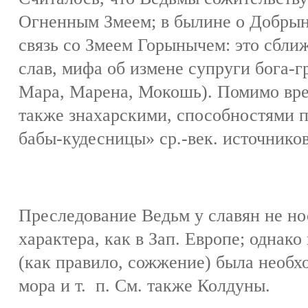
Огненным Змеем; в былине о Добрын
связь со Змеем Горынычем: это сближ
слав, мифа об измене супруги бога-г
Мара, Марена, Мокошь). Помимо вр
также знахарскими, способностями пр
бабы-кудесницы» ср.-век. источников
Преследование Ведьм у славян не но
характера, как в Зап. Европе; однако
(как правило, сожжение) была необх
мора и т. п. См. также Колдуны.