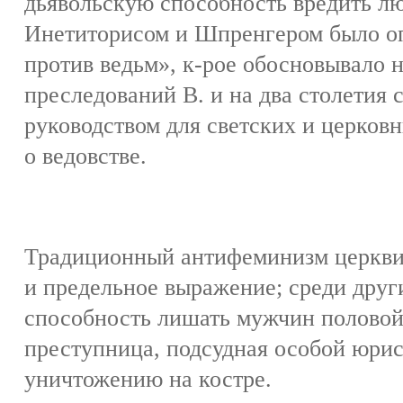
дьявольскую способность вредить л
Инетиторисом и Шпренгером было о
против ведьм», к-рое обосновывало
преследований В. и на два столетия
руководством для светских и церков
о ведовстве.
Традиционный антифеминизм церкви
и предельное выражение; среди друг
способность лишать мужчин половой 
преступница, подсудная особой юри
уничтожению на костре.