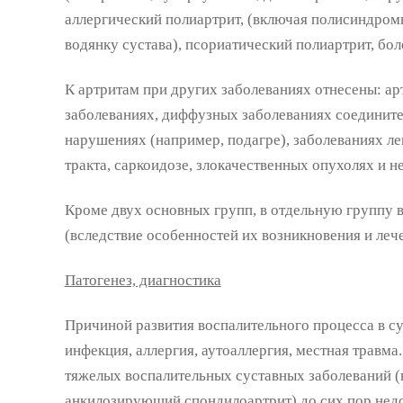
аллергический полиартрит, (включая полисиндр
водянку сустава), псориатический полиартрит, бол
К артритам при других заболеваниях отнесены: ар
заболеваниях, диффузных заболеваниях соедините
нарушениях (например, подагре), заболеваниях ле
тракта, саркоидозе, злокачественных опухолях и 
Кроме двух основных групп, в отдельную группу 
(вследствие особенностей их возникновения и лече
Патогенез, диагностика
Причиной развития воспалительного процесса в с
инфекция, аллергия, аутоаллергия, местная травма
тяжелых воспалительных суставных заболеваний (
анкилозирующий спондилоартрит) до сих пор недо