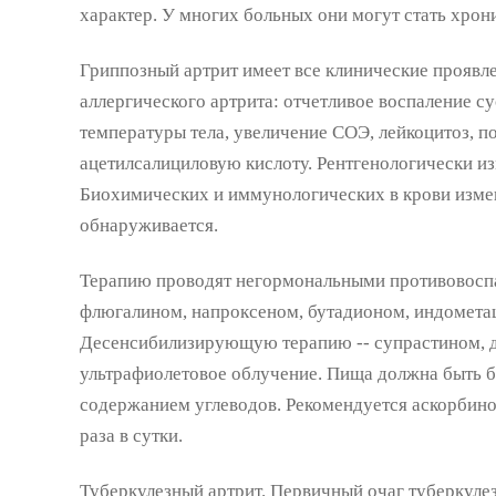
характер. У многих больных они могут стать хрон
Гриппозный артрит имеет все клинические проявл
аллергического артрита: отчетливое воспаление с
температуры тела, увеличение СОЭ, лейкоцитоз, п
ацетилсалициловую кислоту. Рентгенологически из
Биохимических и иммунологических в крови измен
обнаруживается.
Терапию проводят негормональными противовосп
флюгалином, напроксеном, бутадионом, индомета
Десенсибилизирующую терапию -- супрастином, 
ультрафиолетовое облучение. Пища должна быть б
содержанием углеводов. Рекомендуется аскорбинов
раза в сутки.
Туберкулезный артрит. Первичный очаг туберкулез