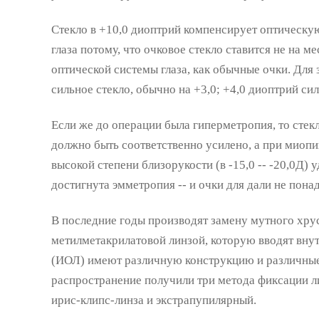
Стекло в +10,0 диоптрий компенсирует оптическу
глаза потому, что очковое стекло ставится не на ме
оптической системы глаза, как обычные очки. Для 
сильное стекло, обычно на +3,0; +4,0 диоптрий сил
Если же до операции была гиперметропия, то стекло
должно быть соответственно усилено, а при миопии
высокой степени близорукости (в -15,0 -- -20,0Д)
достигнута эмметропия -- и очки для дали не пона
В последние годы производят замену мутного хру
метилметакрилатовой линзой, которую вводят внут
(ИОЛ) имеют различную конструкцию и различны
распространение получили три метода фиксации л
ирис-клипс-линза и экстрапупилярный.