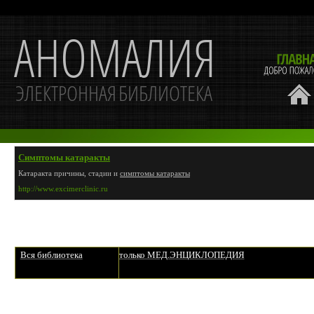
Симптомы катаракты
Катаракта причины, стадии и
симптомы катаракты
http://www.excimerclinic.ru
Вся библиотека
только МЕД.ЭНЦИКЛОПЕДИЯ