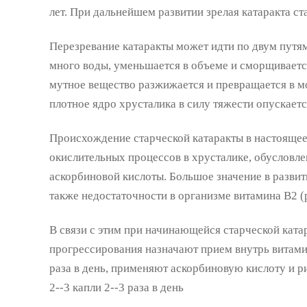
лет. При дальнейшем развитии зрелая катаракта ст
Перезревание катаракты может идти по двум путям
много воды, уменьшается в объеме и сморщивается
мутное вещество разжижается и превращается в м
плотное ядро хрусталика в силу тяжести опускаетс
Происхождение старческой катаракты в настояще
окислительных процессов в хрусталике, обусловл
аскорбиновой кислоты. Большое значение в развит
также недостаточности в организме витамина В
2
(
В связи с этим при начинающейся старческой ката
прогрессирования назначают прием внутрь витами
раза в день, применяют аскорбиновую кислоту и р
2--3 капли 2--3 раза в день