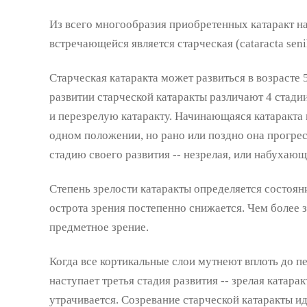
Из всего многообразия приобретенных катаракт н
встречающейся является старческая (cataracta senil
Старческая катаракта может развиться в возрасте 5
развитии старческой катаракты различают 4 стад
и перезрелую катаракту. Начинающаяся катаракта 
одном положении, но рано или поздно она прогрес
стадию своего развития -- незрелая, или набухающ
Степень зрелости катаракты определяется состоян
острота зрения постепенно снижается. Чем более з
предметное зрение.
Когда все кортикальные слои мутнеют вплоть до п
наступает третья стадия развития -- зрелая катар
утрачивается. Созревание старческой катаракты ид