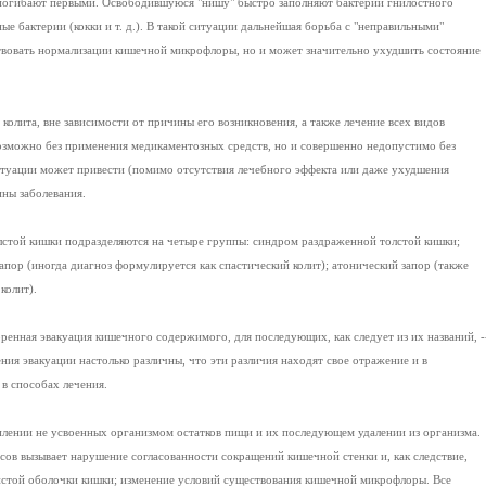
ии погибают первыми. Освободившуюся "нишу" быстро заполняют бактерии гнилостного
е бактерии (кокки и т. д.). В такой ситуации дальнейшая борьба с "неправильными"
ствовать нормализации кишечной микрофлоры, но и может значительно ухудшить состояние
 колита, вне зависимости от причины его возникновения, а также лечение всех видов
возможно без применения медикаментозных средств, но и совершенно недопустимо без
ситуации может привести (помимо отсутствия лечебного эффекта или даже ухудшения
ны заболевания.
лстой кишки подразделяются на четыре группы: синдром раздраженной толстой кишки;
апор (иногда диагноз формулируется как спастический колит); атонический запор (также
колит).
ренная эвакуация кишечного содержимого, для последующих, как следует из их названий, -
ния эвакуации настолько различны, что эти различия находят свое отражение и в
 в способах лечения.
плении не усвоенных организмом остатков пищи и их последующем удалении из организма.
ов вызывает нарушение согласованности сокращений кишечной стенки и, как следствие,
стой оболочки кишки; изменение условий существования кишечной микрофлоры. Все