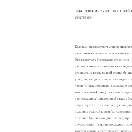
ЗАБОЛЕВАНИЯ ЗУБОВ, РОТОВОЙ
СИСТЕМЫ
Колитами называется группа воспалите
различный механизм возникновения и р
Это сходство обусловлено строением и
расположенная в правом нижнем отдел
вертикально вдоль правой стенки брюшн
угол), переходя в поперечный отдел об
части (иногда провисание выражено нас
толстой кишки), совершая в левом верх
расположенный нисходящий отдел обод
отдел переходит в сигмовидную или, ин
половине толстой кишки (до середины 
половине (до сигмовидной кишки) прои
осуществляют изгнание последнего из 
толстой кишки, может вызывать нарушен