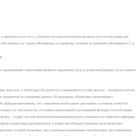
 в зависимости от того, участвует ли в патологическом процессе вся толстая кишка или
 заболевания; по стадии заболевания; по характеру течения; по развитию заболевания и т. д.
ия
е характерными симптомами являются нарушения стула (в различной форме), боль в животе
(как, впрочем, и любой другой диагноз) устанавливается только врачом -- колопроктологом,
 терапевтом на основании данных обследования, обязательно включающего
бо фиброколоноскопию, что совершенно необходимо для оценки состояния слизистой
стенки и ее эластичности, состояния эвакуаторной (изгоняющей) функции толстой кишки.
 флору -- в ряде случаев причиной возникновения колита становится не кишечная инфекция,
офлоры кишечника (дисбактериоз): в норме преобладают бактерии молочнокислого
приятных условий (например, при длительном применении антибиотиков, при повышении