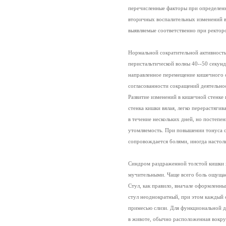
перечисленные факторы при определен
вторичных воспалительных изменений в
выявляемые соответственно при ректоро
Нормальной сократительной активность
перистальтической волны 40--50 секун
направленное перемещение кишечного 
согласованности сокращений деятельно
Развитие изменений в кишечной стенке
стенка кишки вялая, легко перерастяги
в течение нескольких дней, но постепе
утомляемость. При повышении тонуса ст
сопровождается болями, иногда настоль
Синдром раздраженной толстой кишки х
мучительными. Чаще всего боль ощущает
Стул, как правило, вначале оформленн
стул неоднократный, при этом каждый 
примесью слизи. Для функциональной д
в животе, обычно расположенная вокруг