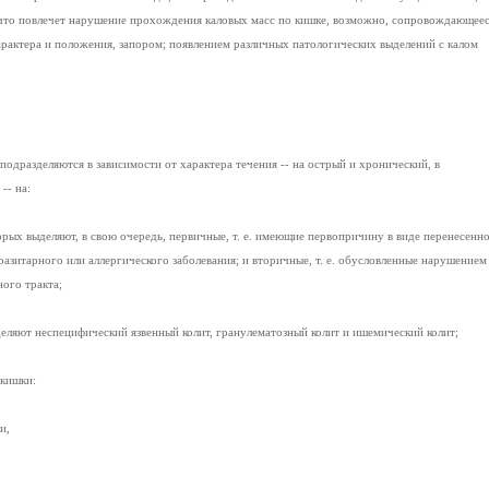
 что повлечет нарушение прохождения каловых масс по кишке, возможно, сопровождающее
арактера и положения, запором; появлением различных патологических выделений с калом
одразделяются в зависимости от характера течения -- на острый и хронический, в
-- на:
рых выделяют, в свою очередь, первичные, т. е. имеющие первопричину в виде перенесенн
азитарного или аллергического заболевания; и вторичные, т. е. обусловленные нарушением
ого тракта;
еляют неспецифический язвенный колит, гранулематозный колит и ишемический колит;
 кишки:
и,