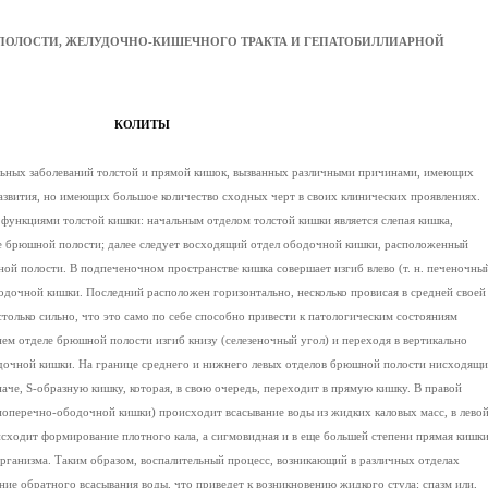
 ПОЛОСТИ, ЖЕЛУДОЧНО-КИШЕЧНОГО ТРАКТА И ГЕПАТОБИЛЛИАРНОЙ
КОЛИТЫ
льных заболеваний толстой и прямой кишок, вызванных различными причинами, имеющих
азвития, но имеющих большое количество сходных черт в своих клинических проявлениях.
 функциями толстой кишки: начальным отделом толстой кишки является слепая кишка,
е брюшной полости; далее следует восходящий отдел ободочной кишки, расположенный
ой полости. В подпеченочном пространстве кишка совершает изгиб влево (т. н. печеночны
одочной кишки. Последний расположен горизонтально, несколько провисая в средней своей
только сильно, что это само по себе способно привести к патологическим состояниям
нем отделе брюшной полости изгиб книзу (селезеночный угол) и переходя в вертикально
очной кишки. На границе среднего и нижнего левых отделов брюшной полости нисходящ
аче, S-образную кишку, которая, в свою очередь, переходит в прямую кишку. В правой
поперечно-ободочной кишки) происходит всасывание воды из жидких каловых масс, в лево
сходит формирование плотного кала, а сигмовидная и в еще большей степени прямая кишк
организма. Таким образом, воспалительный процесс, возникающий в различных отделах
ие обратного всасывания воды, что приведет к возникновению жидкого стула; спазм или,