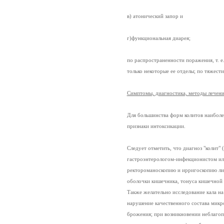
в) атонический запор и
г)функциональная диарея;
по распространенности поражения, т. е.
только некоторые ее отделы; по тяжести
Симптомы, диагностика, методы лечен
Для большинства форм колитов наиболе
признаки интоксикации.
Следует отметить, что диагноз "колит" 
гастроэнтерологом-инфекционистом или
ректороманоскопию и ирригоскопию ли
оболочки кишечника, тонуса кишечной 
Также желательно исследование кала на
нарушение качественного состава микр
брожения; при возникновении неблаго