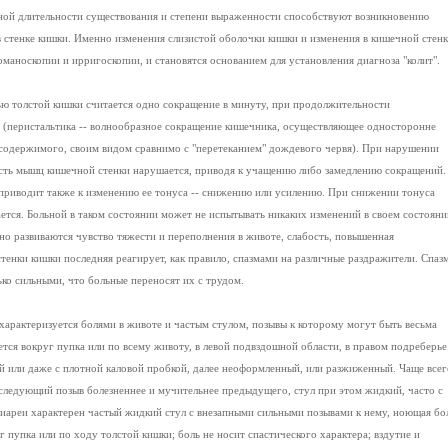
ной длительности существования и степени выраженности способствуют возникновению
 стенке кишки. Именно изменения слизистой оболочки кишки и изменения в кишечной стенк
маноскопии и ирригоскопии, и становятся основанием для установления диагноза "колит".
ю толстой кишки считается одно сокращение в минуту, при продолжительности
д (перистальтика -- волнообразное сокращение кишечника, осуществляющее односторонне
содержимого, своим видом сравнимо с "перетеканием" дождевого червя). При нарушении
сть мышц кишечной стенки нарушается, приводя к учащению либо замедлению сокращений.
 приводит также к изменению ее тонуса -- снижению или усилению. При снижении тонуса
вается. Больной в таком состоянии может не испытывать никаких изменений в своем состояни
нно развиваются чувство тяжести и переполнения в животе, слабость, повышенная
енки кишки последняя реагирует, как правило, спазмами на различные раздражители. Спаз
ко сильными, что больные переносят их с трудом.
арактеризуется болями в животе и частым стулом, позывы к которому могут быть весьма
ся вокруг пупка или по всему животу, в левой подвздошной области, в правом подреберье
ый или даже с плотной каловой пробкой, далее неоформленный, или разжиженный. Чаще всег
следующий позыв болезненнее и мучительнее предыдущего, стул при этом жидкий, часто с
иареи характерен частый жидкий стул с внезапными сильными позывами к нему, ноющая бо
 пупка или по ходу толстой кишки; боль не носит спастического характера; вздутие и