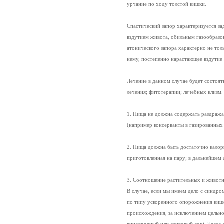
урчание по ходу толстой кишки.
Спастический запор характеризуется за
вздутием живота, обильным газообразов
атонического запора характерно не толь
нему, постепенно нарастающее вздутие 
Лечение в данном случае будет состоя
лечения; фитотерапии; лечебных клиз
1. Пища не должна содержать раздража
(например консерванты в газированных
2. Пища должна быть достаточно калор
приготовленная на пару; в дальнейшем 
3. Соотношение растительных и животн
В случае, если мы имеем дело с синдро
по типу ускоренного опорожнения кише
происхождения, за исключением цельн