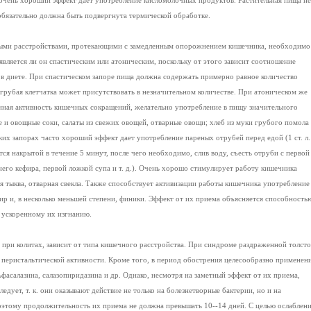
 очень хороший эффект дает употребление кисломолочных продуктов. Растительная пища не
обязательно должна быть подвергнута термической обработке.
чными расстройствами, протекающими с замедленным опорожнением кишечника, необходимо
 является ли он спастическим или атоническим, поскольку от этого зависит соотношение
в диете. При спастическом запоре пища должна содержать примерно равное количество
 грубая клетчатка может присутствовать в незначительном количестве. При атоническом же
енная активность кишечных сокращений, желательно употребление в пищу значительного
е и овощные соки, салаты из свежих овощей, отварные овощи; хлеб из муки грубого помола
их запорах часто хороший эффект дает употребление пареных отрубей перед едой (1 ст. л.
тся накрытой в течение 5 минут, после чего необходимо, слив воду, съесть отруби с первой
его кефира, первой ложкой супа и т. д.). Очень хорошо стимулирует работу кишечника
я тыква, отварная свекла. Также способствует активизации работы кишечника употребление
ир и, в несколько меньшей степени, финики. Эффект от их приема объясняется способность
к ускоренному их изгнанию.
 при колитах, зависит от типа кишечного расстройства. При синдроме раздраженной толст
 перистальтической активности. Кроме того, в период обострения целесообразно применен
ьфасалазина, салазопиридазина и др. Однако, несмотря на заметный эффект от их приема,
едует, т. к. они оказывают действие не только на болезнетворные бактерии, но и на
тому продолжительность их приема не должна превышать 10--14 дней. С целью ослаблен