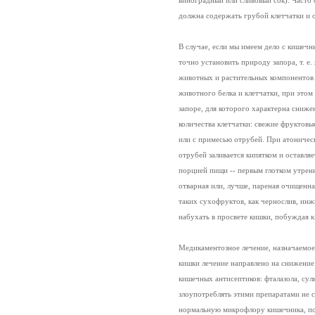
виноградный или сливовый сок). Часто
должна содержать грубой клетчатки и 
В случае, если мы имеем дело с кише
точно установить природу запора, т. е.
животных и растительных компонентов 
животного белка и клетчатки, при этом
запоре, для которого характерна сниж
количества клетчатки: свежие фруктовы
или с примесью отрубей. При атоническ
отрубей заливается кипятком и оставляе
порцией пищи -- первым глотком утренн
отварная или, лучше, пареная очищенна
таких сухофруктов, как чернослив, инж
набухать в просвете кишки, побуждая 
Медикаментозное лечение, назначаемое
кишки лечение направлено на снижение
кишечных антисептиков: фталазола, сул
злоупотреблять этими препаратами не сл
нормальную микрофлору кишечника, поэ