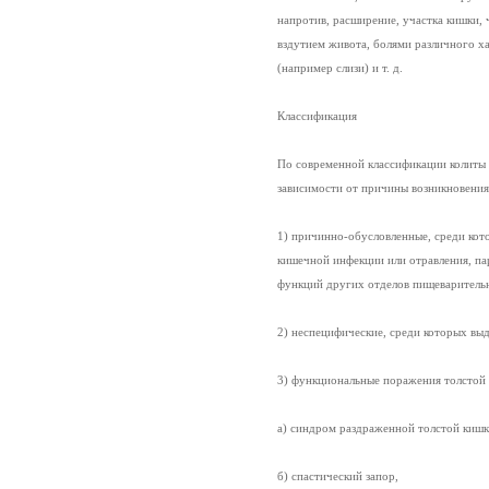
напротив, расширение, участка кишки,
вздутием живота, болями различного х
(например слизи) и т. д.
Классификация
По современной классификации колиты п
зависимости от причины возникновения 
1) причинно-обусловленные, среди кото
кишечной инфекции или отравления, пар
функций других отделов пищеварительн
2) неспецифические, среди которых выд
3) функциональные поражения толстой
а) синдром раздраженной толстой кишк
б) спастический запор,