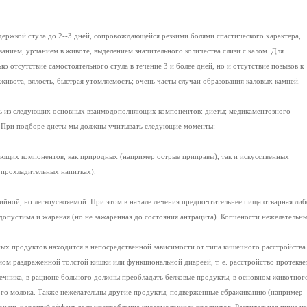
держкой стула до 2--3 дней, сопровождающейся резкими болями спастического характера,
анием, урчанием в животе, выделением значительного количества слизи с калом. Для
ко отсутствие самостоятельного стула в течение 3 и более дней, но и отсутствие позывов к
живота, вялость, быстрая утомляемость; очень часты случаи образования каловых камней.
ть из следующих основных взаимодополняющих компонентов: диеты; медикаментозного
м. При подборе диеты мы должны учитывать следующие моменты:
ющих компонентов, как природных (например острые приправы), так и искусственных
 прохладительных напитках).
ийной, но легкоусвояемой. При этом в начале лечения предпочтительнее пища отварная либ
допустима и жареная (но не зажаренная до состояния антрацита). Копчености нежелательны
ых продуктов находится в непосредственной зависимости от типа кишечного расстройства
мом раздраженной толстой кишки или функциональной диареей, т. е. расстройство протекае
чника, в рационе больного должны преобладать белковые продукты, в основном животног
ого молока. Также нежелательны другие продукты, подверженные сбраживанию (например