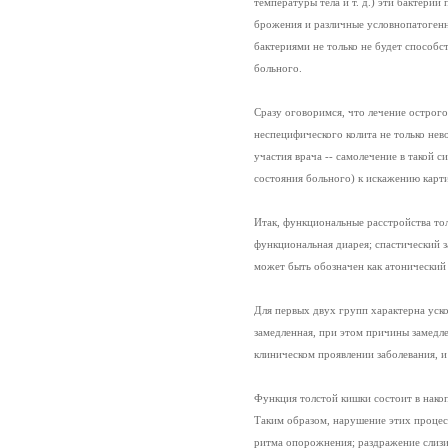
температуры тела и т. д.) эти бактер
брожения и различные условнопатогенны
бактериями не только не будет способ
больного.
Сразу оговоримся, что лечение острого
неспецифического колита не только не
участия врача -- самолечение в такой 
состояния больного) к искажению карти
Итак, функциональные расстройства то
функциональная диарея; спастический з
может быть обозначен как атонический 
Для первых двух групп характерна уско
замедленная, при этом причины замедле
клиническом проявлении заболевания, и
Функция толстой кишки состоит в нако
Таким образом, нарушение этих процесс
ритма опорожнения; раздражение слизи