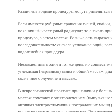
Различные водные процедуры могут применяться д
Если имеются рубцовые сращения тканей, спайки, 
поясничный крестцовый радикулит, то сначала при
процедура, а затем массаж. Если же есть выражени
последовательность: сначала успокаивающий, расс
водолечебная процедура.
Несовместима в один и тот же день, но совместим
углекислая (нарзанная) ванна и общий массаж, ди
солнечное облучение и массаж.
В неврологической практике при наличии у больны
массаж сочетают с электролечением (импульсные т
активная электростимуляция пострадавших мышц (
нужно проводить сразу же после нее. При назнач