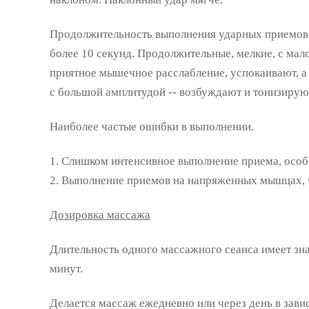
Продолжительность выполнения ударных приемов 
более 10 секунд. Продолжительные, мелкие, с ма
приятное мышечное расслабление, успокаивают, а
с большой амплитудой -- возбуждают и тонизирую
Наиболее частые ошибки в выполнении.
1. Слишком интенсивное выполнение приема, особ
2. Выполнение приемов на напряженных мышцах, 
Дозировка массажа
Длительность одного массажного сеанса имеет знач
минут.
Делается массаж ежедневно или через день в завис