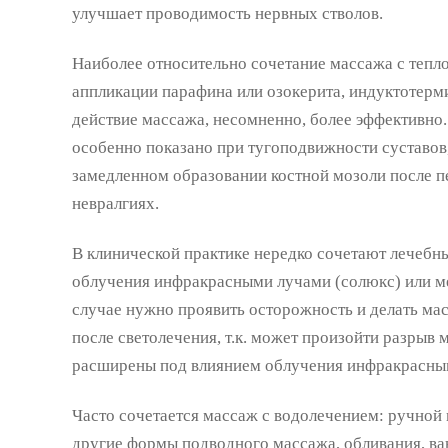
улучшает проводимость нервных стволов.
Наиболее относительно сочетание массажа с тепло
аппликации парафина или озокерита, индуктотерм
действие массажа, несомненно, более эффективно.
особенно показано при тугоподвижности суставов
замедленном образовании костной мозоли после пе
невралгиях.
В клинической практике нередко сочетают лечебн
облучения инфракрасными лучами (солюкс) или ме
случае нужно проявить осторожность и делать мас
после светолечения, т.к. может произойти разрыв 
расширены под влиянием облучения инфракрасным
Часто сочетается массаж с водолечением: ручной
другие формы подводного массажа, обливания, ва