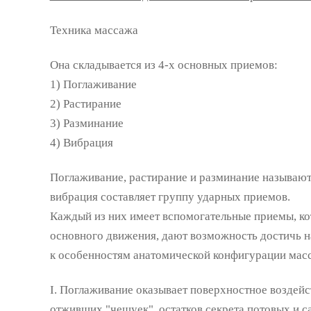
Техника массажа
Она складывается из 4-х основных приемов:
1) Поглаживание
2) Растирание
3) Разминание
4) Вибрация
Поглаживание, растирание и разминание называют
вибрация составляет группу ударных приемов.
Каждый из них имеет вспомогательные приемы, ко
основного движения, дают возможность достичь 
к особенностям анатомической конфигурации мас
I. Поглаживание оказывает поверхностное воздейс
отживших "чешуек", остатков секрета потовых и са