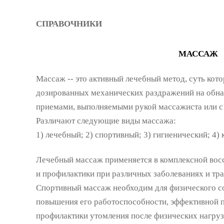
СПРАВОЧНИКИ
МАССАЖ
Массаж -- это активный лечебный метод, суть кото
дозированных механических раздражений на обн
приемами, выполняемыми рукой массажиста или с
Различают следующие виды массажа:
1) лечебный; 2) спортивный; 3) гигиенический; 4)
Лечебный массаж применяется в комплексной восс
и профилактики при различных заболеваниях и тра
Спортивный массаж необходим для физического с
повышения его работоспособности, эффективной п
профилактики утомления после физических нагруз