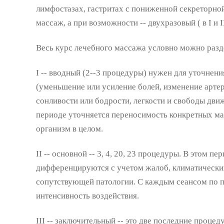
лимфостазах, гастритах с пониженной секреторн
массаж, а при возможности -- двухразовый ( в I и I
Весь курс лечебного массажа условно можно разде
I -- вводный (2--3 процедуры) нужен для уточнен
(уменьшение или усиление болей, изменение артер
сонливости или бодрости, легкости и свободы дви
периоде уточняется переносимость конкретных ма
организм в целом.
II -- основной -- 3, 4, 20, 23 процедуры. В этом 
дифференцируются с учетом жалоб, климатически
сопутствующей патологии. С каждым сеансом по 
интенсивность воздействия.
III -- заключительный -- это две последние проце