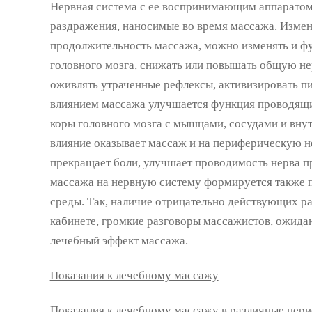
Нервная система с ее воспринимающим аппаратом
раздражения, наносимые во время массажа. Изменя
продолжительность массажа, можно изменять и ф
головного мозга, снижать или повышать общую не
оживлять утраченные рефлексы, активизировать п
влиянием массажа улучшается функция проводящи
коры головного мозга с мышцами, сосудами и вну
влияние оказывает массаж и на периферическую н
прекращает боли, улучшает проводимость нерва п
массажа на нервную систему формируется также 
среды. Так, наличие отрицательно действующих 
кабинете, громкие разговоры массажистов, ожидан
лечебный эффект массажа.
Показания к лечебному массажу
Показания к лечебному массажу в различные пери