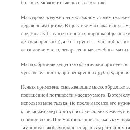
больным можно только по его желанию.
Массировать нужно на массажном столе-стеллаже,
деревянным щитом. В практике массажа использ
средства. К I группе относятся порошкообразные в
детская присыпка), а ко II группе -- маслообразны
лавандовое масло, лекарственные лечебные мази и 
Маслообразные вещества обязательно применять п
чувствительности, при неокрепших рубцах, при п
Нельзя применять смазывающие маслообразные ве
повышенной потливости массируемого. В этом слу
использование талька. Но после массажа его нужно
к. он может закупорить протоки сальных желез и 
гнойной сыпи. При употреблении талька кожу нужн
тампоном с любым водно-спиртовым раствором (л