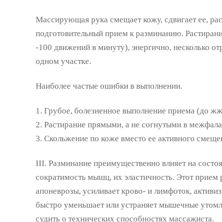
Массирующая рука смещает кожу, сдвигает ее, рас
подготовительный прием к разминанию. Растирани
-100 движений в минуту), энергично, несколько от
одном участке.
Наиболее частые ошибки в выполнении.
1. Грубое, болезненное выполнение приема (до жж
2. Растирание прямыми, а не согнутыми в межфала
3. Скольжение по коже вместо ее активного смеще
III. Разминание преимущественно влияет на сост
сократимость мышц, их эластичность. Этот прием 
апоневрозы, усиливает крово- и лимфоток, активи
быстро уменьшает или устраняет мышечные утомл
судить о технических способностях массажиста.