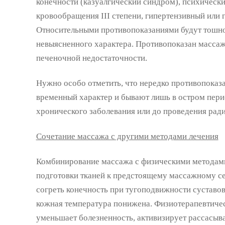
конечности (казуалгический синдром), психически
кровообращения III степени, гипертензивный или 
Относительными противопоказаниями будут тошнот
невыясненного характера. Противопоказан массаж
печеночной недостаточности.
Нужно особо отметить, что нередко противопоказ
временный характер и бывают лишь в остром перио
хронического заболевания или до проведения рад
Сочетание массажа с другими методами лечения
Комбинирование массажа с физическими методами
подготовки тканей к предстоящему массажному се
согреть конечность при тугоподвижности суставов 
кожная температура понижена. Физиотерапевтиче
уменьшает болезненность, активизирует рассасыв