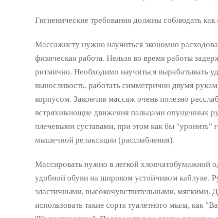
Гигиенические требования должны соблюдать как 
Массажисту нужно научиться экономно расходовать
физическая работа. Нельзя во время работы заде
ритмично. Необходимо научиться вырабатывать уд
выносливость, работать симметрично двумя рукам
корпусом. Закончив массаж очень полезно расслабит
встряхивающие движения пальцами опущенных рук
плечевыми суставами, при этом как бы "уронить" г
мышечной релаксации (расслабления).
Массировать нужно в легкой хлопчатобумажной оде
удобной обуви на широком устойчивом каблуке. 
эластичными, высокочувствительными, мягкими. Д
использовать такие сорта туалетного мыла, как "В