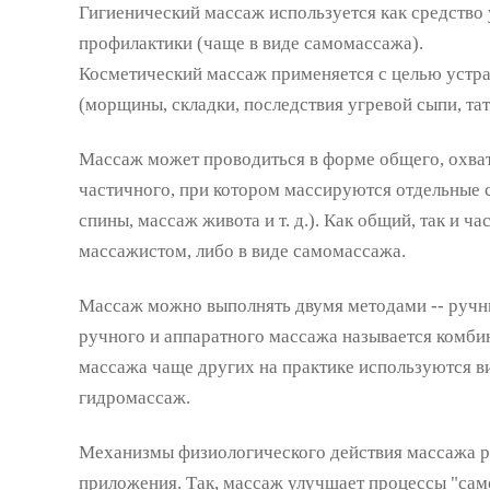
Гигиенический массаж используется как средство 
профилактики (чаще в виде самомассажа).
Косметический массаж применяется с целью устр
(морщины, складки, последствия угревой сыпи, тат
Массаж может проводиться в форме общего, охват
частичного, при котором массируются отдельные 
спины, массаж живота и т. д.). Как общий, так и 
массажистом, либо в виде самомассажа.
Массаж можно выполнять двумя методами -- ручн
ручного и аппаратного массажа называется комби
массажа чаще других на практике используются в
гидромассаж.
Механизмы физиологического действия массажа ра
приложения. Так, массаж улучшает процессы "сам