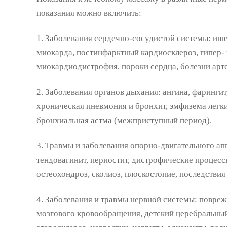
показания можно включить:
1. Заболевания сердечно-сосудистой системы: иш
миокарда, постинфарктный кардиосклероз, гипер- 
миокардиодистрофия, пороки сердца, болезни арте
2. Заболевания органов дыхания: ангина, фарингит
хроническая пневмония и бронхит, эмфизема легки
бронхиальная астма (межприступный период).
3. Травмы и заболевания опорно-двигательного апп
тендовагинит, периостит, дистрофические процесс
остеохондроз, сколиоз, плоскостопие, последствия
4. Заболевания и травмы нервной системы: повре
мозгового кровообращения, детский церебральны