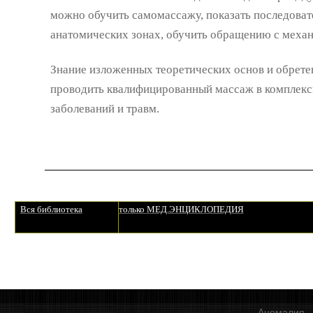
можно обучить самомассажу, показать последоват
анатомических зонах, обучить обращению с меха
Знание изложенных теоретических основ и обрете
проводить квалифицированный массаж в комплекс
заболеваний и травм.
Вся библиотека
только МЕД.ЭНЦИКЛОПЕДИЯ
Аномалия
-