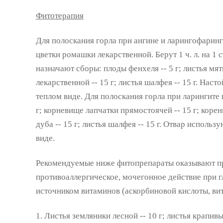
Фитотерапия
Для полоскания горла при ангине и ларингофаринг
цветки ромашки лекарственной. Берут 1 ч. л. на 1 
назначают сборы: плоды фенхеля -- 5 г; листья мят
лекарственной -- 15 г; листья шалфея -- 15 г. Нас
теплом виде. Для полоскания горла при ларингите
г; корневище лапчатки прямостоячей -- 15 г; корень
дуба -- 15 г; листья шалфея -- 15 г. Отвар использ
виде.
Рекомендуемые ниже фитопрепараты оказывают п
противоаллергическое, мочегонное действие при г
источником витаминов (аскорбиновой кислоты, вит
1. Листья земляники лесной -- 10 г; листья крапивы