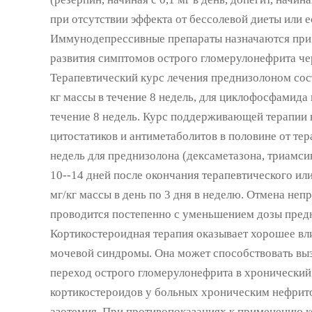
при отсутствии эффекта от бессолевой диеты или е
Иммунодепрессивные препараты назначаются при 
развития симптомов острого гломерулонефрита чере
Терапевтический курс лечения преднизолоном соста
кг массы в течение 8 недель, для циклофосфамида и
течение 8 недель. Курс поддерживающей терапии на
цитостатиков и антиметаболитов в половине от тер
недель для преднизолона (дексаметазона, триамсин
10--14 дней после окончания терапевтического или
мг/кг массы в день по 3 дня в неделю. Отмена не
проводится постепенно с уменьшением дозы предни
Кортикостероидная терапия оказывает хорошее влия
мочевой синдромы. Она может способствовать вы
переход острого гломерулонефрита в хронически
кортикостероидов у больных хроническим нефрит
азотемия. При противопоказаниях к применению к