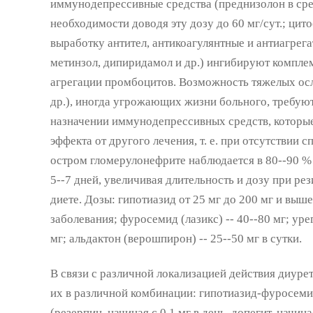
иммунодепрессивные средства (преднизолон в сред
необходимости доводя эту дозу до 60 мг/сут.; цит
выработку антител, антикоагулянтные и антиагрега
метинзол, дипиридамол и др.) ингибируют компле
агрегации промбоцитов. Возможность тяжелых осло
др.), иногда угрожающих жизни больного, требую
назначении иммунодепрессивных средств, которые
эффекта от другого лечения, т. е. при отсутствии 
остром гломерулонефрите наблюдается в 80--90 % 
5--7 дней, увеличивая длительность и дозу при ре
диете. Дозы: гипотиазид от 25 мг до 200 мг и выше
заболевания; фуросемид (лазикс) -- 40--80 мг; урег
мг; альдактон (верошпирон) -- 25--50 мг в сутки.
В связи с различной локализацией действия диуре
их в различной комбинации: гипотиазид-фуросеми
(резерпин, начиная с 0,1 мг в день, допегит, начина