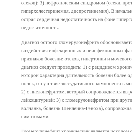
отеков); 3) нефротическим синдромом (отеки, прот
гиперхолестеринемия, диспротеинемия). В началь
острая сердечная недостаточность на фоне гиперт
недостаточность.
Диагноз острого гломерулонефрита обосновываетс
воздействия инфекционных и неинфекционных фак
признаков болезни: отеков, гипертонии и мочево
диагноз следует проводить: 1) с рецидивом хрон
которой характерна длительность болезни более о
почек, отсутствие экссудативного компонента в м
2) с пиелонефритом, который сопровождается выр
лейкоцитурией; 3) с гломерулонефритом при други
волчанка, болезнь Шенлейна-Геноха), сопровожд
симптомами.
Гломерулонефрит хронический является исходом о