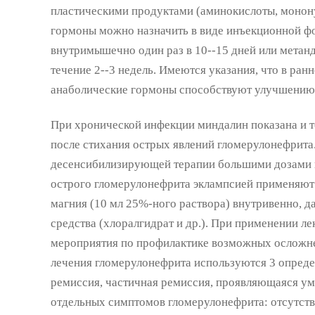
пластическими продуктами (аминокислоты, мононук
гормоны можно назначить в виде инъекционной фо
внутримышечно один раз в 10--15 дней или метанд
течение 2--3 недель. Имеются указания, что в ран
анаболические гормоны способствуют улучшению 
При хронической инфекции миндалин показана и то
после стихания острых явлений гломерулонефрита
десенсибилизирующей терапии большими дозами 
острого гломерулонефрита эклампсией применяют 
магния (10 мл 25%-ного раствора) внутривенно, д
средства (хлоралгидрат и др.). При применении л
мероприятия по профилактике возможных осложне
лечения гломерулонефрита используются 3 опреде
ремиссия, частичная ремиссия, проявляющаяся у
отдельных симптомов гломерулонефрита: отсутств