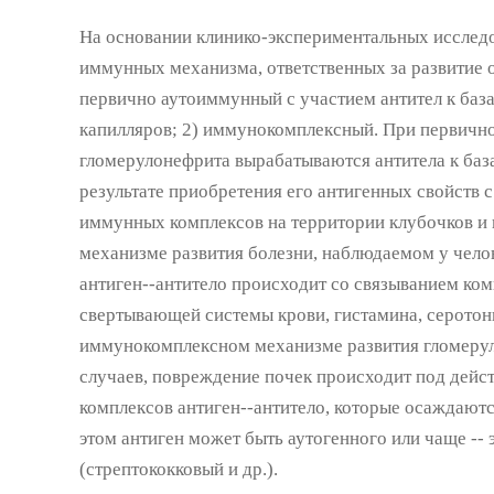
На основании клинико-экспериментальных исслед
иммунных механизма, ответственных за развитие 
первично аутоиммунный с участием антител к баз
капилляров; 2) иммунокомплексный. При первичн
гломерулонефрита вырабатываются антитела к баз
результате приобретения его антигенных свойств
иммунных комплексов на территории клубочков и 
механизме развития болезни, наблюдаемом у челов
антиген--антитело происходит со связыванием ком
свертывающей системы крови, гистамина, серотон
иммунокомплексном механизме развития гломерул
случаев, повреждение почек происходит под дей
комплексов антиген--антитело, которые осаждаютс
этом антиген может быть аутогенного или чаще --
(стрептококковый и др.).