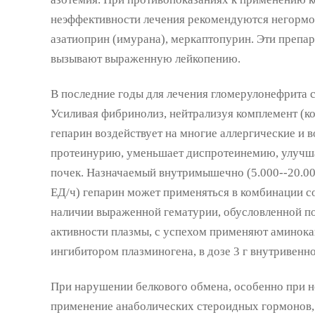
неэффективности лечения рекомендуются негорм
азатиоприн (имурана), меркаптопурин. Эти препар
вызывают выраженную лейкопению.
В последние годы для лечения гломерулонефрита с
Усиливая фибринолиз, нейтрализуя комплемент (к
гепарин воздействует на многие аллергические и 
протеинурию, уменьшает диспротеинемию, улуч
почек. Назначаемый внутримышечно (5.000--20.000
ЕД/ч) гепарин может применяться в комбинации с
наличии выраженной гематурии, обусловленной 
активности плазмы, с успехом применяют аминок
ингибитором плазминогена, в дозе 3 г внутривенно
При нарушении белкового обмена, особенно при н
применение анаболических стероидных гормонов, 