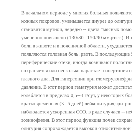
В начальном периоде у многих больных появляютс
кожных покровов, уменьшается диурез до олигурии
становится мутной, нередко -- цвета "мясных помо
умеренно повышено (130/80--150/90 мм.рт.ст.). 
боли в животе и в поясничной области, ухудшается
появляются головная боль, рвота. В последующие 
периферические отеки, иногда возникают полостные
сохраняется или несколько нарастает гипертония 
глазного дна. Для гипертонии при гломерулонефр
давление. В этот период гематурия может достига
колеблется в пределах 0,5--3 г/сут, у некоторых 
кратковременная (3--5 дней) лейкоцитурия,эритро
наблюдается ускоренная СОЭ, в ряде случаев -- не
эозинофилия. В этот период функция почек сохран
олигурия сопровождается высокой относительной 