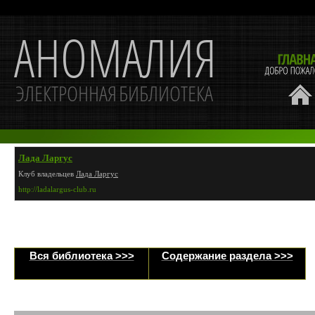
Лада Ларгус
Клуб владельцев
Лада Ларгус
http://ladalargus-club.ru
Вся библиотека >>>
Содержание раздела >>>