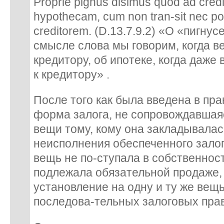
Proprie pignus disimus quod ad credi
hypothecam, cum non tran-sit nec p
creditorem.
(D.13.7.9.2) «О «пигнус
смысле слова мы говорим, когда в
кредитору, об ипотеке, когда даже
к кредитору» .
После того как была введена в пра
форма залога, не сопровождавшая
вещи тому, кому она закладывалас
неисполнения обеспеченного зало
вещь не по-ступала в собственност
подлежала обязательной продаже,
установление на одну и ту же вещ
последова-тельных залоговых прав