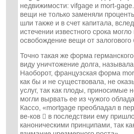
недвижимости: vifgage и mort-gage
вещи не только заменяли процент
шли также и в счет капитала, вслед
истечении известного срока могло
освобождение вещи от залогового
Точно такая же форма германского
виду уничтожение долга, называлас
Наоборот, французская форма mor
как бы и не существовала, не оказ
услуг, так как плоды, приносимые
могли вырвать ее из чужого облада
Кассо, «mortgage преобладал в пе
ве-ков  в последствии ему пришло
каноническими принципами, так ка
взимание чрезмерного роста» .