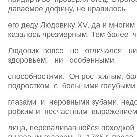
даваемое дофину, не нравилось
его деду Людовику XV, да и многим
казалось чрезмерным. Тем более ч
Людовик вовсе не отличался н
здоровьем, ни особенными
способностями. Он рос хилым, б
подростком с большими голубыми
глазами и неровными зубами, нед
робким и несчастным выражение
лица, переваливавшейся походкой
гнусавым голосом. В 1765 г. после