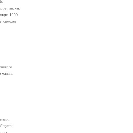
бы
оре, так как
рядка 1000
е, самолет
евятого
лю малыш
амами.
 Ящик и
то их