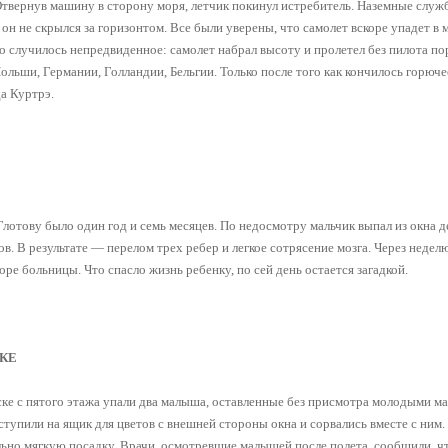
Отвернув машину в сторону моря, летчик покинул истребитель. Наземные служ
он не скрылся за горизонтом. Все были уверены, что самолет вскоре упадет в м
о случилось непредвиденное: самолет набрал высоту и пролетел без пилота по
льши, Германии, Голландии, Бельгии. Только после того как кончилось горюче
да Куртрэ.
лотову было один год и семь месяцев. По недосмотру мальчик выпал из окна д
ов. В результате — перелом трех ребер и легкое сотрясение мозга. Через неде
оре больницы. Что спасло жизнь ребенку, по сей день остается загадкой.
КЕ
ке с пятого этажа упали два малыша, оставленные без присмотра молодыми м
ступили на ящик для цветов с внешней стороны окна и сорвались вместе с ним.
ьно мягкую посадку. Врачи, осмотревшие малышей после полета, сообщили, ч