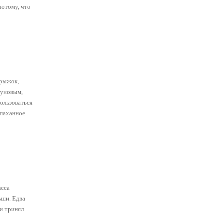
потому, что
прыжок,
гуновым,
ользоваться
спаханное
асса
ьши. Едва
 и принял