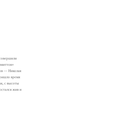
 совершили
шмиттов»
ов — Николая
пришло время
к, с высоты
остался жив и