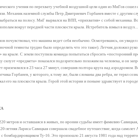
тического учения по перехвату учебной воздушной цели один из МиГов сошел с
рязи. Механик наземной службы Петр Дмитриевич Горбанев вместе с другим 
выбраться на полосу. МиГ вырвался на ВПП, «прихватив» с собой механика. 
ополам вокруг передней части плоскости крыла. Истребитель взмыл в воздух...
нов почувствовал, что машина ведет себя необычно. Осмотревшись, он увидел 
а ночной темноты трудно было определить что это такое). Летчик доложил рук
» на крыле. С земли поступила команда попытаться сбросить «посторонний п
у силуэт «предмета» показался подозрительно похожим на человека, и он зап
т приземлился в 23 часа 27 минут, совершив полтора круга над аэродромом. В
тчика Горбанев, у которого, к тому же, были сломаны два ребра, не терял созн
л его на плоскости крыла. Герой этой истории и поныне здравствует в город
СА
20 метров и оставшаяся в живых, по иронии судьбы имеет фамилию Савицкая, 
20-летняя Лариса Савицкая совершала свадебное путешествие, когда самолет А
ся с бомбардировщиком Ту-16. Это произошло 21 августа 1981 года над террит