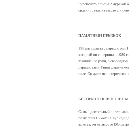
Бурейского района Амурской об
спланировала на землю с нижн
ПАМЯТНЫЙ ПРЫЖОК
198 раз прыгал с парашютом 1
который он совершил в 1989 г
взявшись за руки, в свободном
парашютами. Ринат дернул кол
поле. Он даже не потерял созн
БЕСПИЛОТНЫЙ ПОЛЕТ М
Самый длительный полет самоле
полковник Николай Скуридин 
взлетев, он на высоте ISO мет