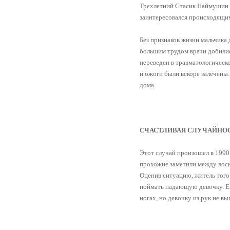
Трехлетний Стасик Наймушин и
заинтересовался происходящим 
Без признаков жизни мальчика
большим трудом врачи добилис
переведен в травматологическ
и ожоги были вскоре залечены.
дома.
СЧАСТЛИВАЯ СЛУЧАЙНО
Этот случай произошел в 1990
прохожие заметили между вось
Оценив ситуацию, житель того
поймать падающую девочку. Ею
ногах, но девочку из рук не в