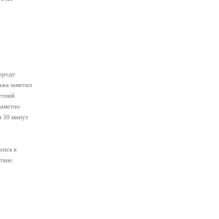
ороде
ажа заметил
етний
заметно
и 30 минут
онск к
твие.