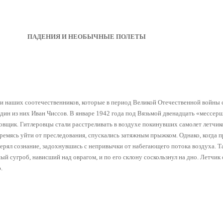
ПАДЕНИЯ И НЕОБЫЧНЫЕ ПОЛЕТЫ
и наших соотечественников, которые в период Великой Отечественной войны
дин из них Иван Чиссов. В январе 1942 года под Вязьмой двенадцать «мессер
вщик. Гитлеровцы стали расстреливать в воздухе покинувших самолет летчик
тремясь уйти от преследования, спускались затяжным прыжком. Однако, когда 
ерял сознание, задохнувшись с непривычки от набегающего потока воздуха. Та
ый сугроб, нависший над оврагом, и по его склону соскользнул на дно. Летчик 
.