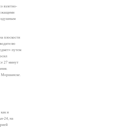
о взлетно-
служащими
Воздушным
на плоскости
оводителю
редмет» путем
росил
се 27 минут
ания.
е Моршанске.
как и
н-24, на
орией