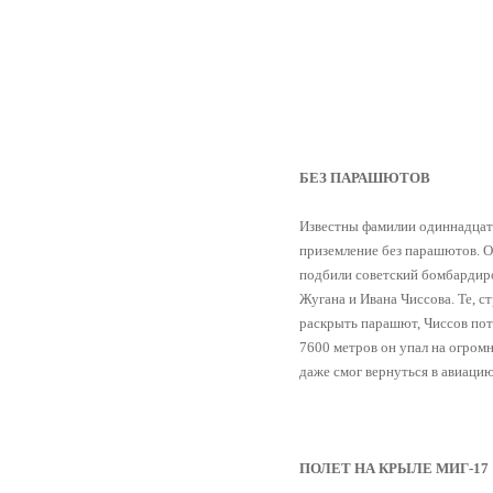
БЕЗ ПАРАШЮТОВ
Известны фамилии одиннадцат
приземление без парашютов. О
подбили советский бомбардиро
Жугана и Ивана Чиссова. Те, с
раскрыть парашют, Чиссов пот
7600 метров он упал на огромн
даже смог вернуться в авиацию
ПОЛЕТ НА КРЫЛЕ МИГ-17