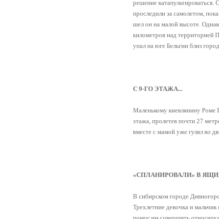
решение катапультироваться. 
проследили за самолетом, пока 
шел он на малой высоте. Однак
километров над территорией По
упал на юге Бельгии близ горо
С 9-ГО ЭТАЖА...
Маленькому киевлянину Роме Г
этажа, пролетев почти 27 метр
вместе с мамой уже гулял во дв
«СПЛАНИРОВАЛИ» В ЯЩИ
В сибирском городе Дивногорс
Трехлетние девочка и мальчик 
помог им совершить относител