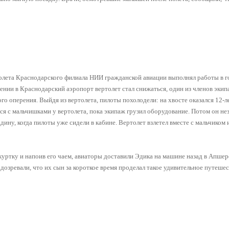
олета Краснодарского филиала НИИ гражданской авиации выполнял работы в г
ении в Краснодарский аэропорт вертолет стал снижаться, один из членов экип
о оперения. Выйдя из вертолета, пилоты похолодели: на хвосте оказался 12-л
ся с мальчишками у вертолета, пока экипаж грузил оборудование. Потом он не
дину, когда пилоты уже сидели в кабине. Вертолет взлетел вместе с мальчиком 
куртку и напоив его чаем, авиаторы доставили Эдика на машине назад в Апшер
дозревали, что их сын за короткое время проделал такое удивительное путешес