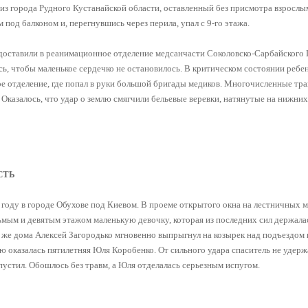
з города Рудного Кустанайской области, оставленный без присмотра взрослы
под балконом и, перегнувшись через перила, упал с 9-го этажа.
 доставили в реанимационное отделение медсанчасти Соколовско-Сарбайского
ь, чтобы маленькое сердечко не остановилось. В критическом состоянии ребе
ое отделение, где попал в руки большой бригады медиков. Многочисленные тр
 Оказалось, что удар о землю смягчили бельевые веревки, натянутые на нижни
СТЬ
 году в городе Обухове под Киевом. В проеме открытого окна на лестничных 
мым и девятым этажом маленькую девочку, которая из последних сил держалас
 же дома Алексей Загородько мгновенно выпрыгнул на козырек над подъездом 
 оказалась пятилетняя Юля Коробенко. От сильного удара спаситель не удерж
ыпустил. Обошлось без травм, а Юля отделалась серьезным испугом.