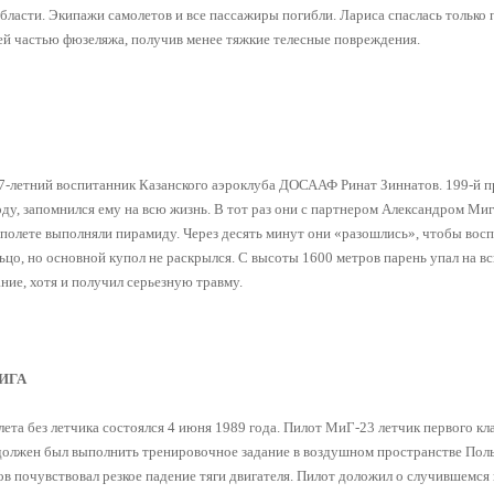
ласти. Экипажи самолетов и все пассажиры погибли. Лариса спаслась только 
ей частью фюзеляжа, получив менее тяжкие телесные повреждения.
7-летний воспитанник Казанского аэроклуба ДОСААФ Ринат Зиннатов. 199-й 
оду, запомнился ему на всю жизнь. В тот раз они с партнером Александром Ми
 полете выполняли пирамиду. Через десять минут они «разошлись», чтобы восп
ьцо, но основной купол не раскрылся. С высоты 1600 метров парень упал на в
ание, хотя и получил серьезную травму.
ИГА
та без летчика состоялся 4 июня 1989 года. Пилот МиГ-23 летчик первого кл
должен был выполнить тренировочное задание в воздушном пространстве Пол
ров почувствовал резкое падение тяги двигателя. Пилот доложил о случившемся