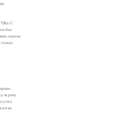
ми,
 ГОКа. С
нок был
авмы, порезы
х этажах
маршах
ь за раму.
и успел
ался на