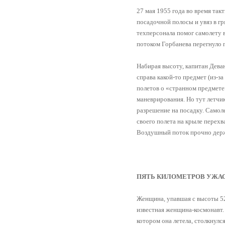
27 мая 1955 года во время так
посадочной полосы и увяз в г
техперсонала помог самолету 
потоком Горбанева перегнуло п
Набирая высоту, капитан Дева
справа какой-то предмет (из-з
полетов о «странном предмете
маневрирования. Но тут летчик
разрешение на посадку. Самоле
своего полета на крыле перехва
Воздушный поток прочно держа
ПЯТЬ КИЛОМЕТРОВ УЖА
Женщина, упавшая с высоты 52
известная женщина-космонавт. 
котором она летела, столкнул