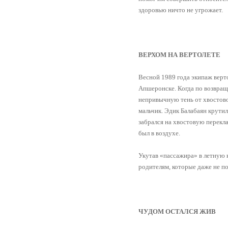
здоровью ничто не угрожает.
ВЕРХОМ НА ВЕРТОЛЕТЕ
Весной 1989 года экипаж верт
Апшеронске. Когда по возвращ
непривычную тень от хвостовог
мальчик. Эдик Балабаян крутил
забрался на хвостовую перекла
был в воздухе.
Укутав «пассажира» в летную 
родителям, которые даже не по
ЧУДОМ ОСТАЛСЯ ЖИВ