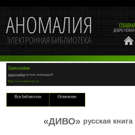
Типография
типография
печать календарей
http://www.ttservice.ru
Вся библиотека
Оглавление
«ДИВО»
русская книга