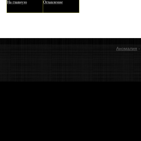
На главную
Оглавление
Аномалия
-