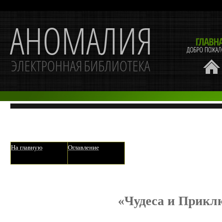
На главную
Оглавление
«Чудеса и Прик