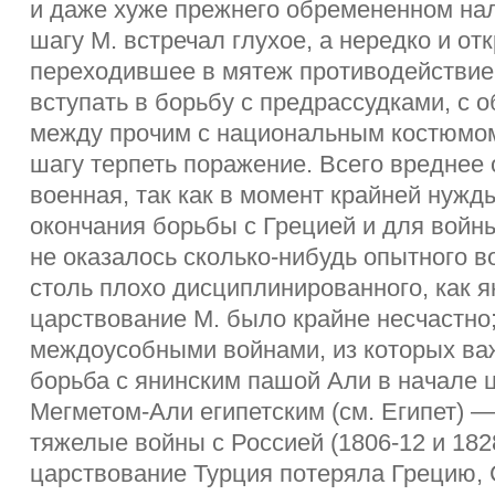
и даже хуже прежнего обремененном на
шагу М. встречал глухое, а нередко и от
переходившее в мятеж противодействие
вступать в борьбу с предрассудками, с 
между прочим с национальным костюмом
шагу терпеть поражение. Всего вреднее
военная, так как в момент крайней нужды
окончания борьбы с Грецией и для войны
не оказалось сколько-нибудь опытного во
столь плохо дисциплинированного, как 
царствование М. было крайне несчастно
междоусобными войнами, из которых в
борьба с янинским пашой Али в начале 
Мегметом-Али египетским (см. Египет) —
тяжелые войны с Россией (1806-12 и 1828
царствование Турция потеряла Грецию,