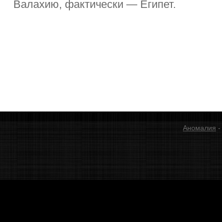
Валахию, фактически — Египет.
Аномалия
-