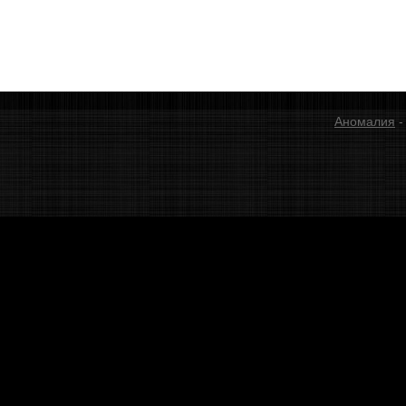
Аномалия
-