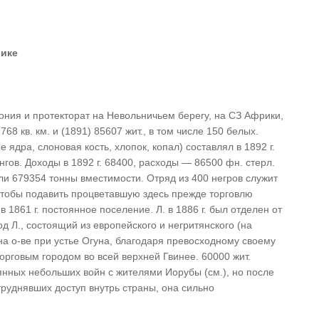
рике
ония и протекторат на Невольничьем берегу, на СЗ Африки,
; 2768 кв. км. и (1891) 85607 жит., в том числе 150 белых.
ядра, слоновая кость, хлопок, копал) составлял в 1892 г.
нгов. Доходы в 1892 г. 68400, расходы — 86500 фн. стерл.
и 679354 тонны вместимости. Отряд из 400 негров служит
Чтобы подавить процветавшую здесь прежде торговлю
 1861 г. постоянное поселение. Л. в 1886 г. был отделен от
од Л., состоящий из европейского и негритянского (на
на о-ве при устье Огуна, благодаря превосходному своему
рговым городом во всей верхней Гвинее. 60000 жит.
оянных небольших войн с жителями Иорубы (см.), но после
атруднявших доступ внутрь страны, она сильно