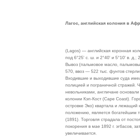
Лагос, английская колония в Аф
(Lagos) — английская коронная кол
под 6°25' с. ш. и 2°40' и 5°10' в. д.
Вывоз (пальмовое масло, пальмовые 
570, ввоз — 522 тыс. фунтов стерли
Входившие и выходившие суда имел
полицией и пограничной стражей. 
невольниками, англичане основали в
колонии Кэп-Кост (Саре Coast). Гор
островке Эко) квартала и лежащий 
положению, является богатейшим то
(1891). Торговля страдала от пост
покорения в мае 1892 г. эгбасов, з
увеличивается.