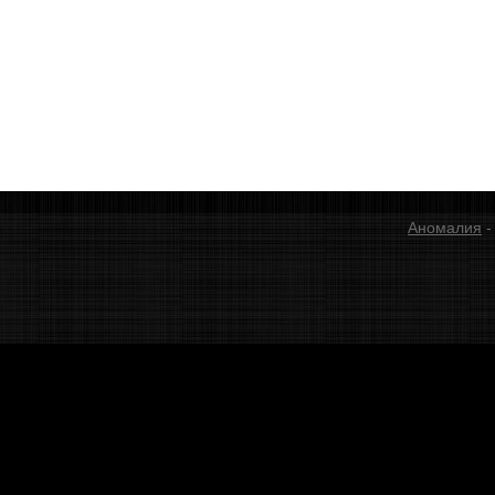
Аномалия
-