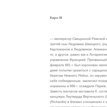
Карл III
— император Священной Римской им
третий сын Людовика Шмецкого, род.
Карломаном и Людовиком, Алеманни
то, и другое, равно как и Лотаринг
управление Францией. Призванный 
феврале 881 г. был коронован имп
даже попытки сразиться с сарацин
берегам Нижнего Рейна, он окружил 
себя побежденным, заключил позор
норманны в 886 г. осаждали Париж, 
Зависть магнатов заставила К. согл
канцлера Лиутварда Вертельского (
(Richardis) в близких отношениях к