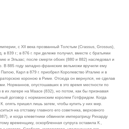
перии, с XII века прозванный Толстым (Crassus, Grossus),
 в 839 г.; в 876 г. при дележе получил, вместе с братьями
ю и Эльзас; после смерти обоих (880 и 882) наследовал и
ию. В 885 году западно-франкские вельможи вручили ему
Папою, Карл в 879 г. приобрел Королевство Италию и в
ераторскою короною в Риме. Отсюда он вернулся, не сделав
ами. Норманнов, опустошавших в это время местности по
в их лагере на Маасе (832), но потом, как бы признавая
ный договор с норманнским королем Готфридом. Когда
К. опять пришел лишь затем, чтобы купить у них мир.
аситься на отставку главного его советника, верховного
887), и когда клеветники обвинили императрицу Рихарду
 этому временщику, оскорбленная супруга оставила К.,