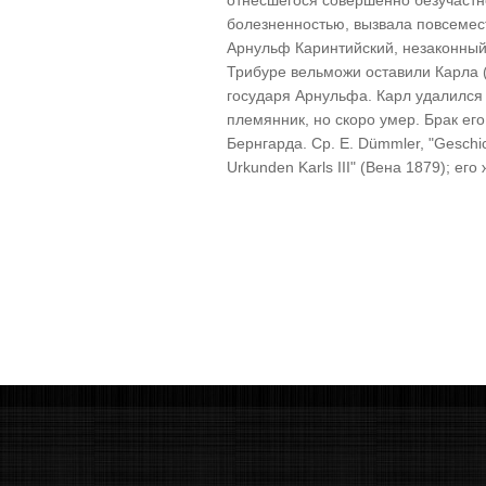
отнесшегося совершенно безучастно
болезненностью, вызвала повсемест
Арнульф Каринтийский, незаконный
Трибуре вельможи оставили Карла 
государя Арнульфа. Карл удалился
племянник, но скоро умер. Брак ег
Бернгарда. Ср
.
Е
. Dümmler, "Geschic
Urkunden Karls III" (
Вена
1879);
его 