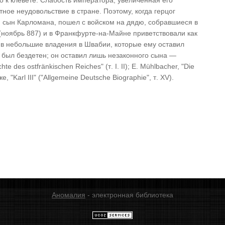
 к клевете. Слабость императора, увеличенная его
ное неудовольствие в стране. Поэтому, когда герцог
 сын Карломана, пошел с войском на дядю, собравшиеся в
(ноябрь 887) и в Франкфурте-на-Майне приветствовали как
 в небольшие владения в Швабии, которые ему оставил
о был бездетен; он оставил лишь незаконного сына —
hte des ostfränkischen Reiches" (
т
. I. II); E. Mühlbacher, "Die
же
, "Karl III" ("Allgemeine Deutsche Biographie",
т
. XV).
Аномалия
- электронная библиотека