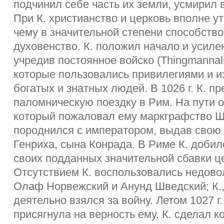
подчинил себе часть их земли, усмирил 
При К. христианство и церковь вполне у
чему в значительной степени способств
духовенство. К. положил начало и усиле
учредив постоянное войско (Thingmannalit
которые пользовались привилегиями и и
богатых и знатных людей. В 1026 г. К. п
паломническую поездку в Рим. На пути он
который пожаловал ему маркграфство Шл
породнился с императором, выдав свою 
Генриха, сына Конрада. В Риме К. добил
своих подданных значительной сбавки ц
Отсутствием К. воспользовались недово
Олаф Норвежский и Анунд Шведский; К.,
деятельно взялся за войну. Летом 1027 г
присягнула на верность ему. К. сделал 