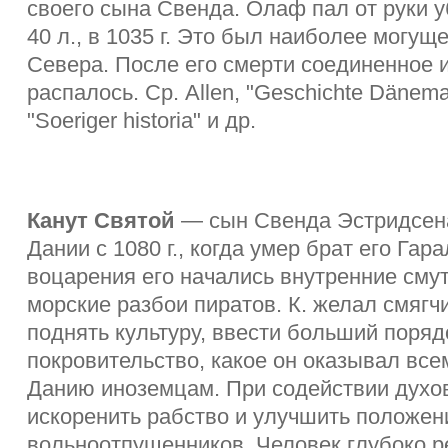
своего сына Свенда. Олаф пал от руки уб
40 л., в 1035 г. Это был наиболее могу
Севера. После его смерти соединенное 
распалось. Ср. Allen, "Geschichte Dänema
"Soeriger historia" и др.
Канут Святой
— сын Свенда Эстридсен
Дании с 1080 г., когда умер брат его Гар
воцарения его начались внутренние сму
морские разбои пиратов. К. желал смягч
поднять культуру, ввести больший поряд
покровительство, какое он оказывал вс
Данию иноземцам. При содействии духов
искоренить рабство и улучшить положен
вольноотпущенников. Человек глубоко ре