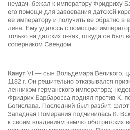
неудач, бежал к императору Фридриху Б
его помощи для завоевания датской кор
ее императору и получить ее обратно в 
лена. Ему удалось с помощью император
только на датских о-вах, откуда он был 
соперником Свендом.
Канут
VI — сын Вольдемара Великого, ц
1182 г. Он решительно отказывался приз
ленником германского императора; недо
Фридрих Барбаросса поднял против К. п
Богислава. Последний был разбит, флот 
Западная Померания подчинилась К. Вск
к своим владениям землю оботритских в