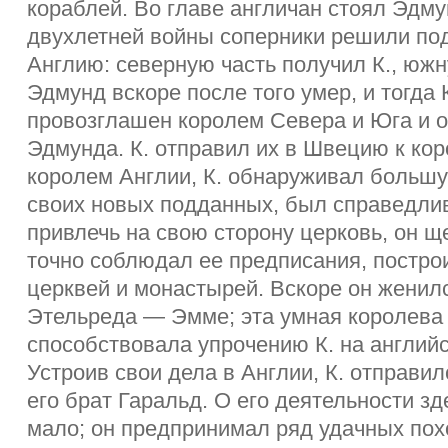
кораблей. Во главе англичан стоял Эдму
двухлетней войны соперники решили по
Англию: северную часть получил К., юж
Эдмунд вскоре после того умер, и тогда
провозглашен королем Севера и Юга и 
Эдмунда. К. отправил их в Швецию к ко
королем Англии, К. обнаруживал большу
своих новых подданных, был справедлив
привлечь на свою сторону церковь, он щ
точно соблюдал ее предписания, постро
церквей и монастырей. Вскоре он женил
Этельреда — Эмме; эта умная королева
способствовала упрочению К. на англий
Устроив свои дела в Англии, К. отправил
его брат Гаральд. О его деятельности зд
мало; он предпринимал ряд удачных пох