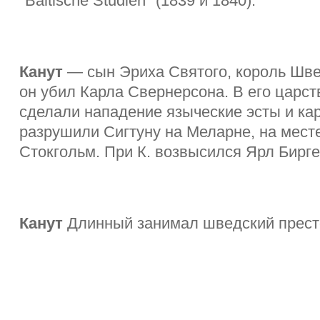
"Baltische Studien" (1839 и 1840).
Канут
— сын Эриха Святого, король Швеци
он убил Карла Свернерсона. В его царс
сделали нападение языческие эсты и каре
разрушили Сигтуну на Меларне, на месте
Стокгольм. При К. возвысился Ярл Биргер.
Канут
Длинный занимал шведский престол