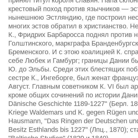
принял титул короля славян. Папа склон
крестовый поход против язычников — эст
нынешнюю Эстляндию, где построил нес
многих эстов обратил в христианство. 
К., Фридрих Барбаросса поднял против н
Голштинского, маркграфа Бранденбургск
Бременского. И с этою коалицией К. спр
себе Любек и Гамбург; границы Дании 
Ю. до Эльбы. Среди этих блестящих побед
сестре К., Ингеборге, был женат францу
Август. Главным советником К. VI был ар
кроме общих сочинений по истории Дании:
Dänische Geschichte 1189-1227" (Берл. 18
Kriege Waldemars und K. gegen Rügen un
Hausmann, "Das Ringen der Deutschen u
Besitz Esthlands bis 1227" (Лпц., 1870); с