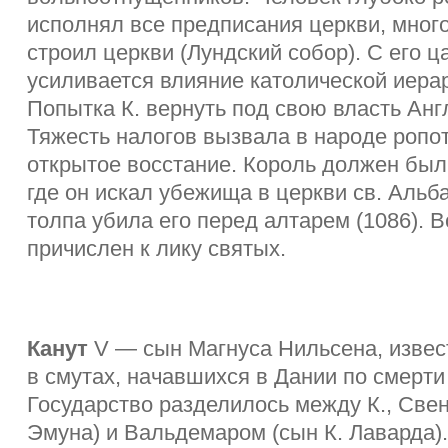
исполнял все предписания церкви, мног
строил церкви (Лундский собор). С его 
усиливается влияние католической иерар
Попытка К. вернуть под свою власть Анг
Тяжесть налогов вызвала в народе ропо
открытое восстание. Король должен был
где он искал убежища в церкви св. Альб
толпа убила его перед алтарем (1086). 
причислен к лику святых.
Канут
V — сын Магнуса Нильсена, извес
в смутах, начавшихся в Дании по смерти 
Государство разделилось между К., Све
Эмуна) и Вальдемаром (сын К. Лаварда).